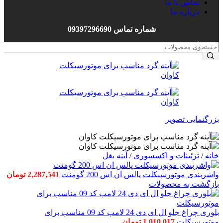
تماس با ما
تریل
روکش
درباره ما
تریل
زین
GY
هندگارد
شماره تماس 09397296690
تریل
باکس
T2
رینگ
تریل
اسپرت
زیپ
محصولات
استار
دیگر
تریل
روان
تریل
فلات
تریل
بزرگنمایی تصویر
گلد
سایر
تریل
ها
خانه
/
تزئینات و اکسسوری
/
آینه بغل
تی وی اس
ویو110
واشربندی موتورسیکلت پالس ان اس 200 گومنت
2,287,541
تومان
دلتا CRT
بازگشت به محصولات
سایر
موتورها
سه چرخ
بلوری چراغ جلو ال ای دی 24 لامپ کد 09 مناسب برای
باری
موتورسیکلت
1,010,017
تومان