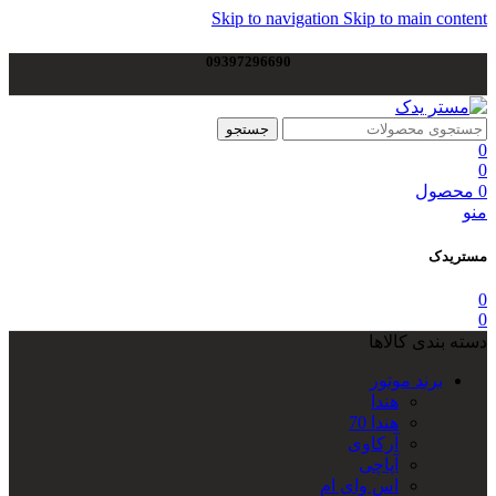
Skip to navigation
Skip to main content
09397296690
جستجو
0
0
0
محصول
منو
مستریدک
0
0
دسته بندی کالاها
برند موتور
هندا
هندا 70
آرکاوی
آپاچی
اس وای ام