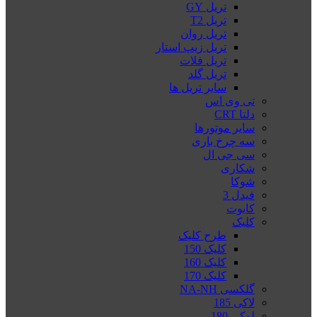
تریل GY
تریل T2
تریل روان
تریل زیپ استار
تریل فلات
تریل گلد
سایر تریل ها
تی وی اس
دلتا CRT
سایر موتورها
سه چرخ باری
سی جی ال
شکاری
شوکا
فیدل 3
کایوت
کلیک
طرح کلیک
کلیک 150
کلیک 160
کلیک 170
گلکسی NA-NH
لاکی 185
لوکی 180