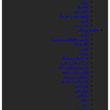
تیوپ
فیلترها
کابل جات
کاسه نمد و بلبرینگ
لامپ
لنت ترمز
قطعات یدکی
اگزوز
انجین و قطعات موتوری
باک و بغل
بوبین
پوسته
چراغ های نشانگر
چرخ و لوازم چرخ
فرمون و قلوه جات
فلاپ و قاب بدنه
قطعات زیربندی
کاربراتور و لوازم
کلیدجات
کمک فنر
رادیاتور
زنجیر
زین
کیلومتر