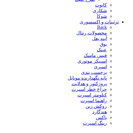
کایوت
شکاری
شوکا
تزئینات و اکسسوری
Back
محصولات رنتال
آینه بغل
بوق
عینک
فیس ماسک
اسپیکر موتوری
اسپری
برچسب بندی
پایه نگهدارنده موبایل
پروژکتور و هدلایت
چراغ خطر اسپرت
کیلومتر اسپرت
راهنما اسپرت
روکش زین
هندگارد
باکس
رینگ اسپرت
محصولات دیگر