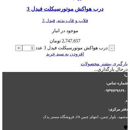
درب هواکش موتورسیکلت فیدل 3
فلاپ و قاب بدنه
,
فیدل 3
موجود در انبار
2,747,657
تومان
درب هواکش موتورسیکلت فیدل 3 عدد
+
-
افزودن به سبد خرید
بارگیری بیشتر محصولات
درحال بارگذاری...
📞
شماره تماس:
۰۹۳۹۷۲۹۶۶۹۰
📍
دفتر مرکزی:
مشهد، بلوار چمن، انتهای چمن ۶۸، فروشگاه مستر یدک
🛡️