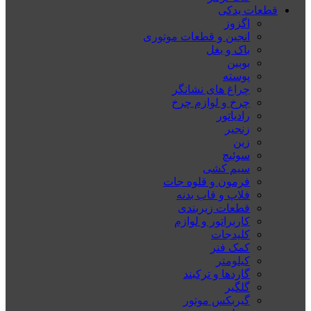
قطعات یدکی
اگزوز
انجین و قطعات موتوری
باک و بغل
بوبین
پوسته
چراغ های نشانگر
چرخ و لوازم چرخ
رادیاتور
زنجیر
زین
سوئیچ
سیم کشی
فرمون و قلوه جات
فلاپ و قاب بدنه
قطعات زیربندی
کاربراتور و لوازم
کلیدجات
کمک فنر
کیلومتر
گاردها و ترکبند
گلگیر
گیربکس موتور