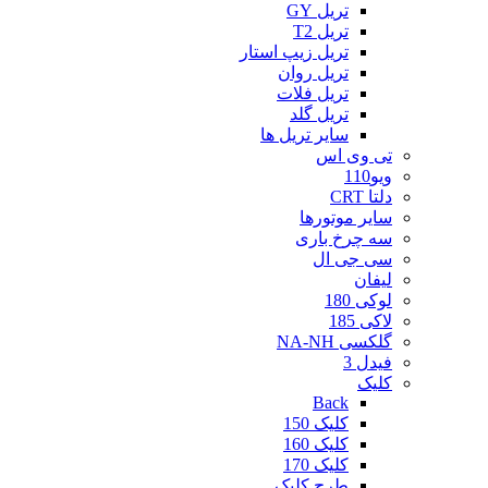
تریل GY
تریل T2
تریل زیپ استار
تریل روان
تریل فلات
تریل گلد
سایر تریل ها
تی وی اس
ویو110
دلتا CRT
سایر موتورها
سه چرخ باری
سی جی ال
لیفان
لوکی 180
لاکی 185
گلکسی NA-NH
فیدل 3
کلیک
Back
کلیک 150
کلیک 160
کلیک 170
طرح کلیک