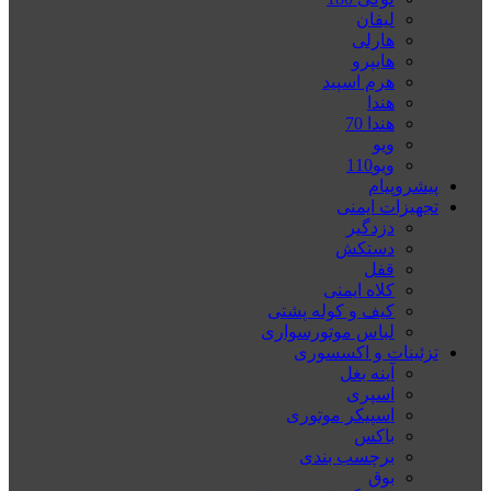
لیفان
هارلی
هایپرو
هرم اسپید
هندا
هندا 70
ویو
ویو110
پیشروپیام
تجهیزات ایمنی
دزدگیر
دستکش
قفل
کلاه ایمنی
کیف و کوله پشتی
لباس موتورسواری
تزئینات و اکسسوری
آینه بغل
اسپری
اسپیکر موتوری
باکس
برچسب بندی
بوق