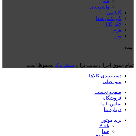
هندل
واشربندی
گلکسی
گیربکس هندا
لاکی185
هرم
ويو
اینماد
تمام حقوق اجرای سایت برای
مستر یدک
محفوظ است.
دسته بندی کالاها
منو اصلی
صفحه نخست
فروشگاه
تماس با ما
درباره ما
برند موتور
Back
هندا