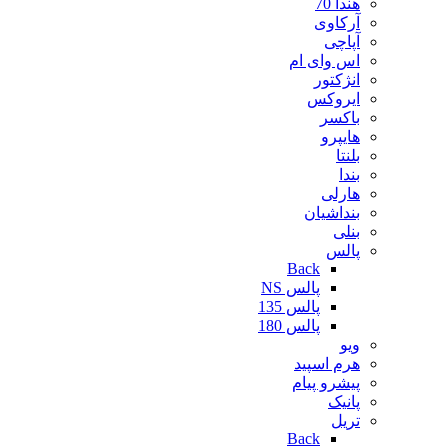
هندا 70
آرکاوی
آپاچی
اس وای ام
انژکتور
ایروکس
باکسر
هایپرو
بلنتا
بندا
هارلی
بنداشیان
بنلی
پالس
Back
پالس NS
پالس 135
پالس 180
ویو
هرم اسپید
پیشرو پیام
پانیک
تریل
Back