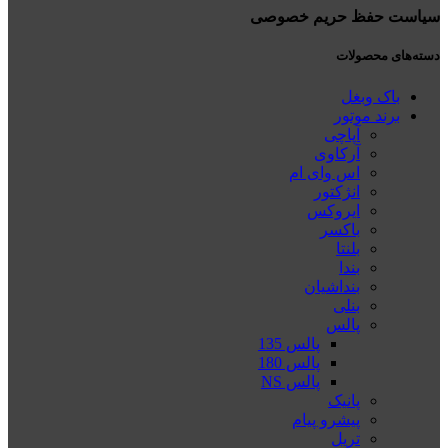
سیاست حفظ حریم خصوصی
دسته‌های محصولات
باک وبغل
برند موتور
آپاچی
آرکاوی
اس وای ام
انژکتور
ایروکس
باکسر
بلنتا
بندا
بنداشیان
بنلی
پالس
پالس 135
پالس 180
پالس NS
پانیک
پیشرو پیام
تریل