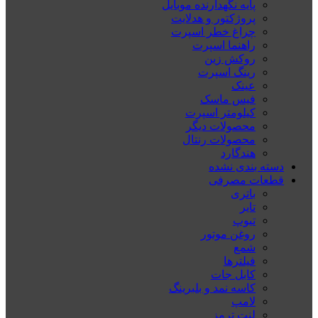
پایه نگهدارنده موبایل
پروژکتور و هدلایت
چراغ خطر اسپرت
راهنما اسپرت
روکش زین
رینگ اسپرت
عینک
فیس ماسک
کیلومتر اسپرت
محصولات دیگر
محصولات رنتال
هندگارد
دسته بندی نشده
قطعات مصرفی
باتری
تایر
تیوپ
روغن موتور
شمع
فیلترها
کابل جات
کاسه نمد و بلبرینگ
لامپ
لنت ترمز