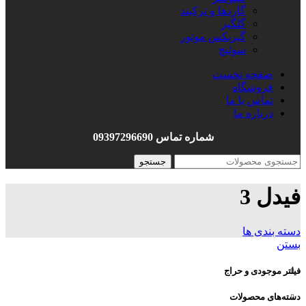
گاردها و ترکبند
گلگیر
گیربکس موتور
سوئیچ
سیم کشی
صفحه نخست
هندل
فروشگاه
واشربندی
تماس با ما
درباره ما
شماره تماس 09397296690
جستجو
فیدل 3
دسته بندی ها
بستن
فیلتر موجودی و حراج
دسته‌های محصولات