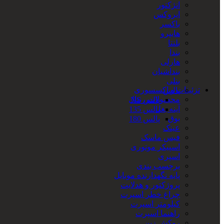
انژکتور
ایروکس
باکسر
هایپرو
بلنتا
بندا
هارلی
بنداشیان
بنلی
تزئینات و اکسسوری
پالس
محصولات رنتال
پالس NS
آینه بغل
پالس 135
بوق
پالس 180
عینک
فیس ماسک
اسپیکر موتوری
اسپری
برچسب بندی
پایه نگهدارنده موبایل
پروژکتور و هدلایت
چراغ خطر اسپرت
کیلومتر اسپرت
راهنما اسپرت
روکش زین