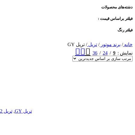
دسته‌های محصولات
فیلتر براساس قیمت :
فیلتر رنگ
خانه
/
برند موتور
/
تریل
/
تریل GY
36
24
9
نمایش
تریل GY
,
تریل T2