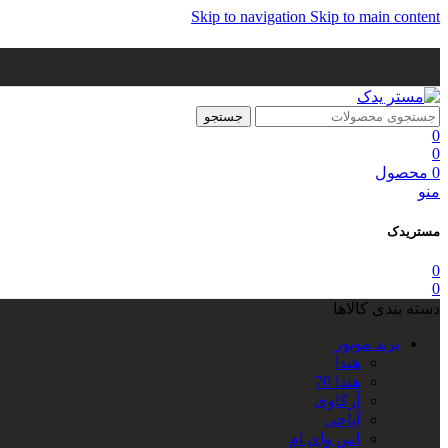
Skip to navigation
Skip to main content
جستجو
0
0
0
محصول
منو
مستریدک
0
0
دسته بندی کالاها
برند موتور
هندا
هندا 70
آرکاوی
آپاچی
اس وای ام