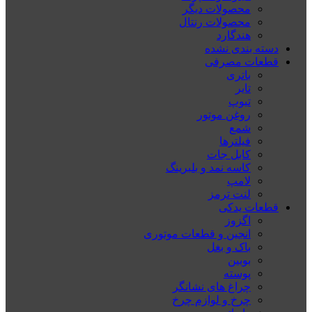
محصولات دیگر
محصولات رنتال
هندگارد
دسته بندی نشده
قطعات مصرفی
باتری
تایر
تیوپ
روغن موتور
شمع
فیلترها
کابل جات
کاسه نمد و بلبرینگ
لامپ
لنت ترمز
قطعات یدکی
اگزوز
انجین و قطعات موتوری
باک و بغل
بوبین
پوسته
چراغ های نشانگر
چرخ و لوازم چرخ