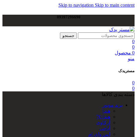
Skip to navigation
Skip to main content
09397296690
جستجو
0
0
0
محصول
منو
مستریدک
0
0
دسته بندی کالاها
برند موتور
هندا
هندا 70
آرکاوی
آپاچی
اس وای ام