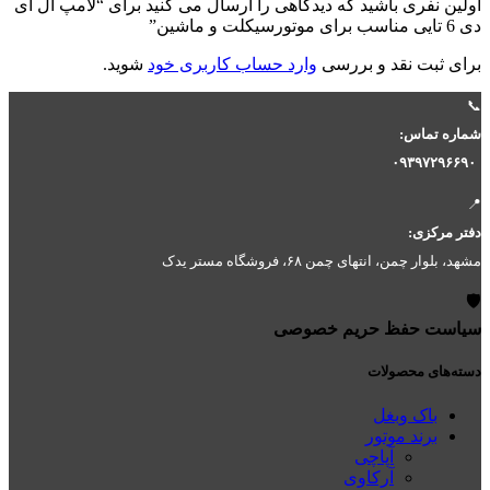
اولین نفری باشید که دیدگاهی را ارسال می کنید برای “لامپ ال ای
دی 6 تایی مناسب برای موتورسیکلت و ماشین”
برای ثبت نقد و بررسی
وارد حساب کاربری خود
شوید.
📞
شماره تماس:
۰۹۳۹۷۲۹۶۶۹۰
📍
دفتر مرکزی:
مشهد، بلوار چمن، انتهای چمن ۶۸، فروشگاه مستر یدک
🛡️
سیاست حفظ حریم خصوصی
دسته‌های محصولات
باک وبغل
برند موتور
آپاچی
آرکاوی