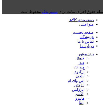
تمام حقوق اجرای سایت برای
مستر یدک
محفوظ است.
دسته بندی کالاها
منو اصلی
صفحه نخست
فروشگاه
تماس با ما
درباره ما
برند موتور
Back
هندا
هندا 70
آرکاوی
آپاچی
اس وای ام
انژکتور
ایروکس
باکسر
هایپرو
بلنتا