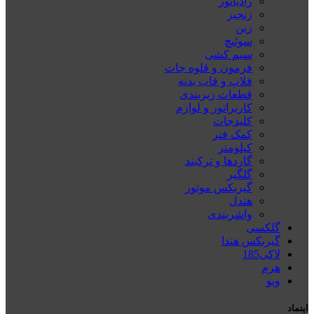
رادیاتور
زنجیر
زین
سوئیچ
سیم کشی
فرمون و قلوه جات
فلاپ و قاب بدنه
قطعات زیربندی
کاربراتور و لوازم
کلیدجات
کمک فنر
کیلومتر
گاردها و ترکبند
گلگیر
گیربکس موتور
هندل
واشربندی
گلکسی
گیربکس هندا
لاکی185
هرم
ويو
اینماد