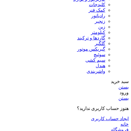
کلیدجات
کمک فنر
رادیاتور
زنجیر
زین
کیلومتر
گاردها و ترکبند
گلگیر
گیربکس موتور
سوئیچ
سیم کشی
هندل
واشربندی
سبد خرید
بستن
ورود
بستن
هنوز حساب کاربری ندارید؟
ایجاد حساب کاربری
خانه
فروشگاه