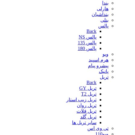
بندا
هارلی
بنداشیان
بنلی
پالس
Back
پالس NS
پالس 135
پالس 180
ویو
هرم اسپید
پیشرو پیام
پانیک
تریل
Back
تریل GY
تریل T2
تریل زیپ استار
تریل روان
تریل فلات
تریل گلد
سایر تریل ها
تی وی اس
ویو110