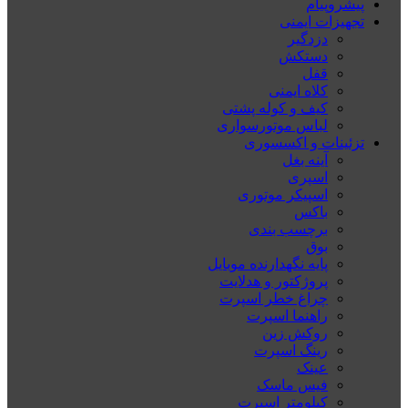
پیشروپیام
تجهیزات ایمنی
دزدگیر
دستکش
قفل
کلاه ایمنی
کیف و کوله پشتی
لباس موتورسواری
تزئینات و اکسسوری
آینه بغل
اسپری
اسپیکر موتوری
باکس
برچسب بندی
بوق
پایه نگهدارنده موبایل
پروژکتور و هدلایت
چراغ خطر اسپرت
راهنما اسپرت
روکش زین
رینگ اسپرت
عینک
فیس ماسک
کیلومتر اسپرت