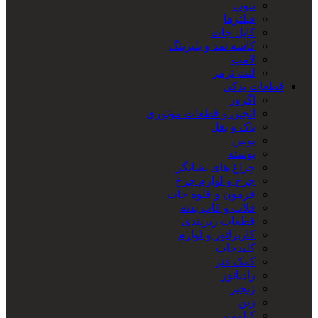
تیوپ
فیلترها
کابل جات
کاسه نمد و بلبرینگ
لامپ
لنت ترمز
قطعات یدکی
اگزوز
انجین و قطعات موتوری
باک و بغل
بوبین
پوسته
چراغ های نشانگر
چرخ و لوازم چرخ
فرمون و قلوه جات
فلاپ و قاب بدنه
قطعات زیربندی
کاربراتور و لوازم
کلیدجات
کمک فنر
رادیاتور
زنجیر
زین
کیلومتر