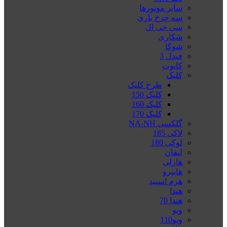
سایر موتورها
سه چرخ باری
سی جی ال
شکاری
شوکا
فیدل 3
کایوت
کلیک
طرح کلیک
کلیک 150
کلیک 160
کلیک 170
گلکسی NA-NH
لاکی 185
لوکی 180
لیفان
هارلی
هایپرو
هرم اسپید
هندا
هندا 70
ویو
ویو110