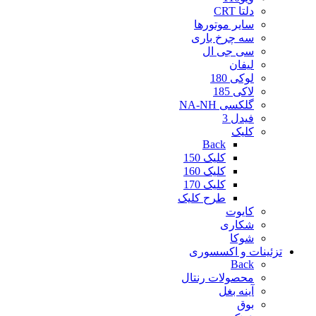
دلتا CRT
سایر موتورها
سه چرخ باری
سی جی ال
لیفان
لوکی 180
لاکی 185
گلکسی NA-NH
فیدل 3
کلیک
Back
کلیک 150
کلیک 160
کلیک 170
طرح کلیک
کایوت
شکاری
شوکا
تزئینات و اکسسوری
Back
محصولات رنتال
آینه بغل
بوق