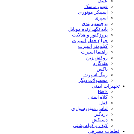
عینک
فیس ماسک
اسپیکر موتوری
اسپری
برچسب بندی
پایه نگهدارنده موبایل
پروژکتور و هدلایت
چراغ خطر اسپرت
کیلومتر اسپرت
راهنما اسپرت
روکش زین
هندگارد
باکس
رینگ اسپرت
محصولات دیگر
تجهیزات ایمنی
Back
کلاه ایمنی
قفل
لباس موتورسواری
دزدگیر
دستکش
کیف و کوله پشتی
قطعات مصرفی