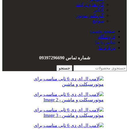
گاردها و ترکبند
گلگیر
گیربکس موتور
سوئیچ
سیم کشی
صفحه نخست
هندل
فروشگاه
واشربندی
تماس با ما
درباره ما
شماره تماس 09397296690
جستجو