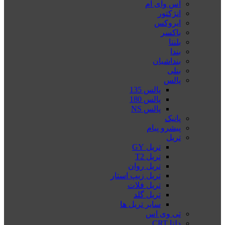
اس وای ام
انژکتور
ایروکس
باکسر
بلنتا
بندا
بنداشیان
بنلی
پالس
پالس 135
پالس 180
پالس NS
پانیک
پیشرو پیام
تریل
تریل GY
تریل T2
تریل روان
تریل زیپ استار
تریل فلات
تریل گلد
سایر تریل ها
تی وی اس
دلتا CRT