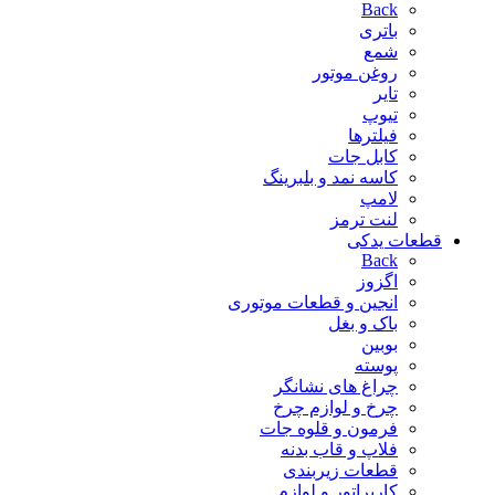
Back
باتری
شمع
روغن موتور
تایر
تیوپ
فیلترها
کابل جات
کاسه نمد و بلبرینگ
لامپ
لنت ترمز
قطعات یدکی
Back
اگزوز
انجین و قطعات موتوری
باک و بغل
بوبین
پوسته
چراغ های نشانگر
چرخ و لوازم چرخ
فرمون و قلوه جات
فلاپ و قاب بدنه
قطعات زیربندی
کاربراتور و لوازم