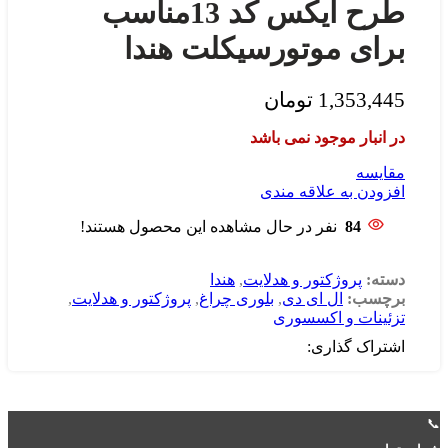
لوکی 180
طرح ایکس کد 13مناسب
لاکی 185
گلکسی
برای موتورسیکلت هندا
NA-NH
فیدل 3
کلیک
1,353,445
تومان
کلیک
150
در انبار موجود نمی باشد
کلیک
160
مقایسه
کلیک
افزودن به علاقه مندی
170
طرح
84
نفر در حال مشاهده این محصول هستند!
کلیک
کایوت
دسته:
پروژکتور و هدلایت
,
هندا
شکاری
برچسب:
ال ای دی
,
بلوری چراغ
,
پروژکتور و هدلایت
,
شوکا
تزئینات و اکسسوری
اشتراک گذاری:
📞