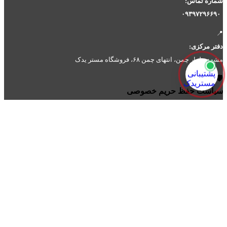
شماره تماس:
۰۹۳۹۷۲۹۶۶۹۰
📍
دفتر مرکزی:
مشهد، بلوار چمن، انتهای چمن ۶۸، فروشگاه مستر یدک
🛡️
سیاست حفظ حریم خصوصی
دسته‌های محصولات
باک وبغل
برند موتور
آپاچی
آرکاوی
اس وای ام
انژکتور
ایروکس
باکسر
بلنتا
بندا