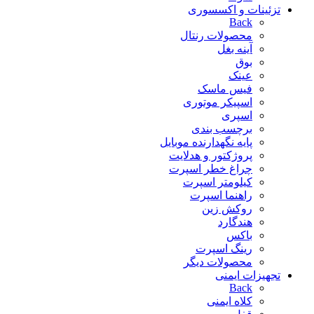
تزئینات و اکسسوری
Back
محصولات رنتال
آینه بغل
بوق
عینک
فیس ماسک
اسپیکر موتوری
اسپری
برچسب بندی
پایه نگهدارنده موبایل
پروژکتور و هدلایت
چراغ خطر اسپرت
کیلومتر اسپرت
راهنما اسپرت
روکش زین
هندگارد
باکس
رینگ اسپرت
محصولات دیگر
تجهیزات ایمنی
Back
کلاه ایمنی