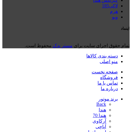
گیربکس هندا
لاکی185
هرم
ويو
اینماد
تمام حقوق اجرای سایت برای
مستر یدک
محفوظ است.
دسته بندی کالاها
منو اصلی
صفحه نخست
فروشگاه
تماس با ما
درباره ما
برند موتور
Back
هندا
هندا 70
آرکاوی
آپاچی