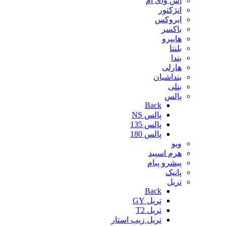
اس وای ام
انژکتور
ایروکس
باکسر
هایپرو
بلنتا
بندا
هارلی
بنداشیان
بنلی
پالس
Back
پالس NS
پالس 135
پالس 180
ویو
هرم اسپید
پیشرو پیام
پانیک
تریل
Back
تریل GY
تریل T2
تریل زیپ استار