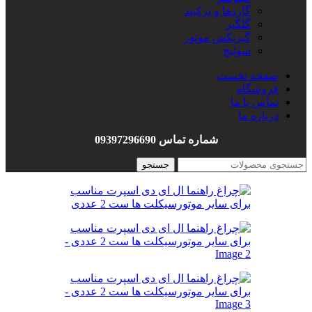
گاردها و ترکبند
گلگیر
گیربکس موتور
سوئیچ
سیم کشی
صفحه نخست
هندل
فروشگاه
واشربندی
تماس با ما
درباره ما
شماره تماس 09397296690
جستجو