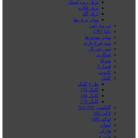
تریل زیپ استار
تریل فلات
تریل گلد
سایر تریل ها
تی وی اس
دلتا CRT
سایر موتورها
سه چرخ باری
سی جی ال
شکاری
شوکا
فیدل 3
کایوت
کلیک
طرح کلیک
کلیک 150
کلیک 160
کلیک 170
گلکسی NA-NH
لاکی 185
لوکی 180
لیفان
هارلی
هایپرو