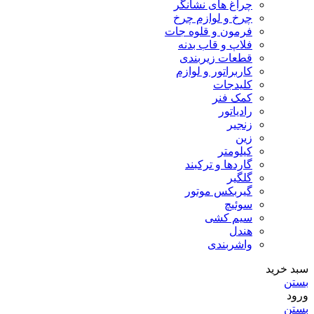
چراغ های نشانگر
چرخ و لوازم چرخ
فرمون و قلوه جات
فلاپ و قاب بدنه
قطعات زیربندی
کاربراتور و لوازم
کلیدجات
کمک فنر
رادیاتور
زنجیر
زین
کیلومتر
گاردها و ترکبند
گلگیر
گیربکس موتور
سوئیچ
سیم کشی
هندل
واشربندی
سبد خرید
بستن
ورود
بستن