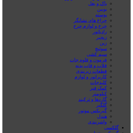
باک و بغل
بوبین
پوسته
چراغ های نشانگر
چرخ و لوازم چرخ
رادیاتور
زنجیر
زین
سوئیچ
سیم کشی
فرمون و قلوه جات
فلاپ و قاب بدنه
قطعات زیربندی
کاربراتور و لوازم
کلیدجات
کمک فنر
کیلومتر
گاردها و ترکبند
گلگیر
گیربکس موتور
هندل
واشربندی
گلکسی