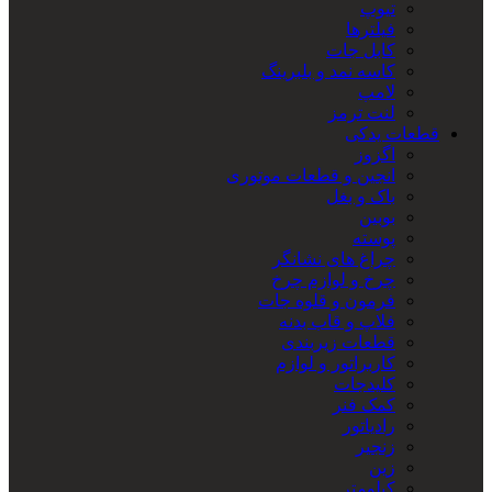
تیوپ
فیلترها
کابل جات
کاسه نمد و بلبرینگ
لامپ
لنت ترمز
قطعات یدکی
اگزوز
انجین و قطعات موتوری
باک و بغل
بوبین
پوسته
چراغ های نشانگر
چرخ و لوازم چرخ
فرمون و قلوه جات
فلاپ و قاب بدنه
قطعات زیربندی
کاربراتور و لوازم
کلیدجات
کمک فنر
رادیاتور
زنجیر
زین
کیلومتر