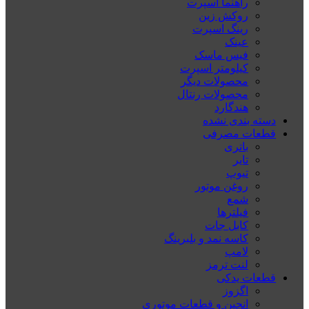
راهنما اسپرت
روکش زین
رینگ اسپرت
عینک
فیس ماسک
کیلومتر اسپرت
محصولات دیگر
محصولات رنتال
هندگارد
دسته بندی نشده
قطعات مصرفی
باتری
تایر
تیوپ
روغن موتور
شمع
فیلترها
کابل جات
کاسه نمد و بلبرینگ
لامپ
لنت ترمز
قطعات یدکی
اگزوز
انجین و قطعات موتوری