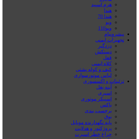
هرم اسپید
هندا
هندا 70
ویو
ویو110
پیشروپیام
تجهیزات ایمنی
دزدگیر
دستکش
قفل
کلاه ایمنی
کیف و کوله پشتی
لباس موتورسواری
تزئینات و اکسسوری
آینه بغل
اسپری
اسپیکر موتوری
باکس
برچسب بندی
بوق
پایه نگهدارنده موبایل
پروژکتور و هدلایت
چراغ خطر اسپرت