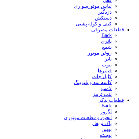
قفل
لباس موتورسواری
دزدگیر
دستکش
کیف و کوله پشتی
قطعات مصرفی
Back
باتری
شمع
روغن موتور
تایر
تیوپ
فیلترها
کابل جات
کاسه نمد و بلبرینگ
لامپ
لنت ترمز
قطعات یدکی
Back
اگزوز
انجین و قطعات موتوری
باک و بغل
بوبین
پوسته