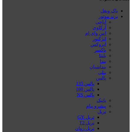
باک وبغل
برند موتور
آپاچی
آرکاوی
اس وای ام
انژکتور
ایروکس
باکسر
بلنتا
بندا
بنداشیان
بنلی
پالس
پالس 135
پالس 180
پالس NS
پانیک
پیشرو پیام
تریل
تریل GY
تریل T2
تریل روان