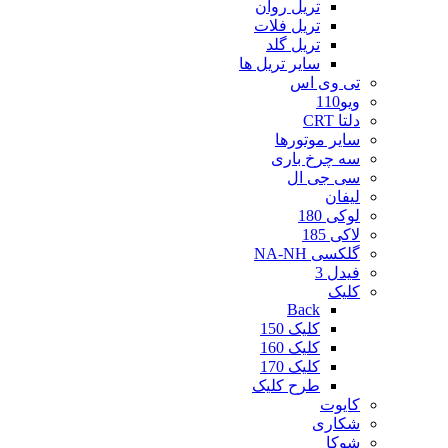
تریل روان
تریل فلات
تریل گلد
سایر تریل ها
تی وی اس
ویو110
دلتا CRT
سایر موتورها
سه چرخ باری
سی جی ال
لیفان
لوکی 180
لاکی 185
گلکسی NA-NH
فیدل 3
کلیک
Back
کلیک 150
کلیک 160
کلیک 170
طرح کلیک
کایوت
شکاری
شوکا