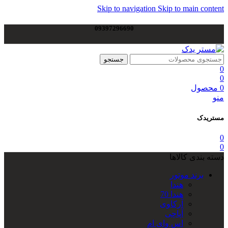
Skip to navigation
Skip to main content
09397296690
جستجو
0
0
0
محصول
منو
مستریدک
0
0
دسته بندی کالاها
برند موتور
هندا
هندا 70
آرکاوی
آپاچی
اس وای ام