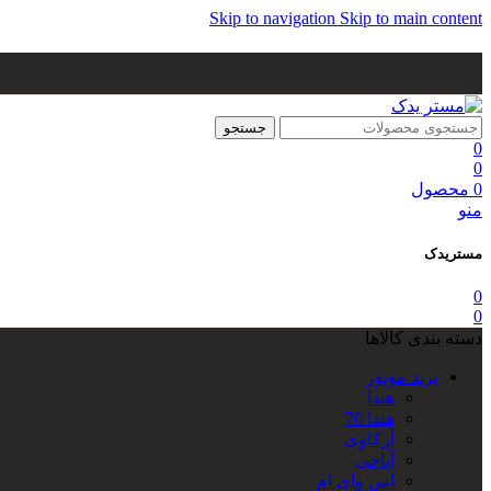
Skip to navigation
Skip to main content
جستجو
0
0
0
محصول
منو
مستریدک
0
0
دسته بندی کالاها
برند موتور
هندا
هندا 70
آرکاوی
آپاچی
اس وای ام