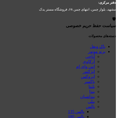
دفتر مرکزی:
مشهد، بلوار چمن، انتهای چمن ۶۸، فروشگاه مستر یدک
🛡️
سیاست حفظ حریم خصوصی
دسته‌های محصولات
باک وبغل
برند موتور
آپاچی
آرکاوی
اس وای ام
انژکتور
ایروکس
باکسر
بلنتا
بندا
بنداشیان
بنلی
پالس
پالس 135
پالس 180