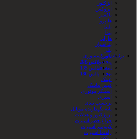
انژکتور
ایروکس
باکسر
هایپرو
بلنتا
بندا
هارلی
بنداشیان
بنلی
تزئینات و اکسسوری
پالس
محصولات رنتال
پالس NS
آینه بغل
پالس 135
بوق
پالس 180
عینک
فیس ماسک
اسپیکر موتوری
اسپری
برچسب بندی
پایه نگهدارنده موبایل
پروژکتور و هدلایت
چراغ خطر اسپرت
کیلومتر اسپرت
راهنما اسپرت
روکش زین