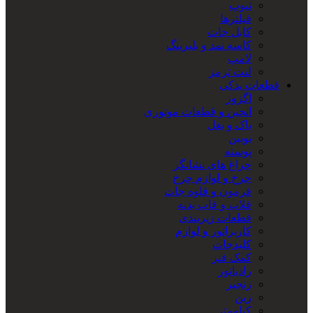
تیوپ
فیلترها
کابل جات
کاسه نمد و بلبرینگ
لامپ
لنت ترمز
قطعات یدکی
اگزوز
انجین و قطعات موتوری
باک و بغل
بوبین
پوسته
چراغ های نشانگر
چرخ و لوازم چرخ
فرمون و قلوه جات
فلاپ و قاب بدنه
قطعات زیربندی
کاربراتور و لوازم
کلیدجات
کمک فنر
رادیاتور
زنجیر
زین
کیلومتر