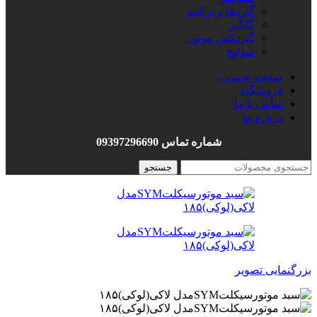
گاردها و ترکبند
گلگیر
گیربکس موتور
سوئیچ
سیم کشی
صفحه نخست
هندل
فروشگاه
واشربندی
تماس با ما
درباره ما
شماره تماس 09397296690
جستجو
بزرگنمایی تصویر