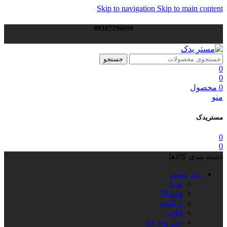
Skip to navigation
Skip to main content
09397296690
جستجو
0
0
0
محصول
منو
مستریدک
0
0
دسته بندی کالاها
برند موتور
هندا
هندا 70
آرکاوی
آپاچی
اس وای ام