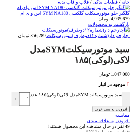
خانه
/
قطعات یدکی
/
فلاپ و قاب بدنه
گلگیر جلو موتورسیکلت گلکسی SYM NA180 اس وای ام
4,935,679
تومان
بازگشت به محصولات
آچارخم دار(شماره۱۲دوطرف)موتورسیکلت
356,289
تومان
سبد موتورسیکلتSYMمدل
لاکی(لوکی)۱۸۵
1,047,000
تومان
موجود در انبار
سبد موتورسیکلتSYMمدل لاکی(لوکی)۱۸۵ عدد
+
-
افزودن به سبد خرید
مقایسه
افزودن به علاقه مندی
49
نفر در حال مشاهده این محصول هستند!
شناسه محصول:
SY83