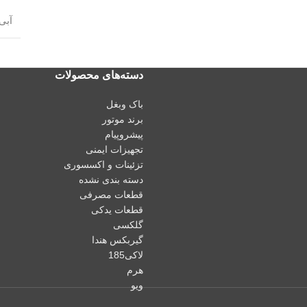
آبی
دسته‌های محصولات
باک وبغل
برند موتور
پیشروپیام
تجهیزات ایمنی
تزئینات و اکسسوری
دسته بندی نشده
قطعات مصرفی
قطعات یدکی
گلکسی
گیربکس هندا
لاکی185
هرم
ويو