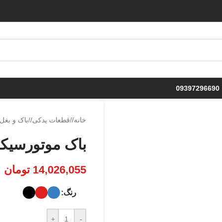
0
خانه
/
قطعات یدکی
/
باک و بغل
باک موتورسیک
14,026,055
تومان
رنگ
+
-