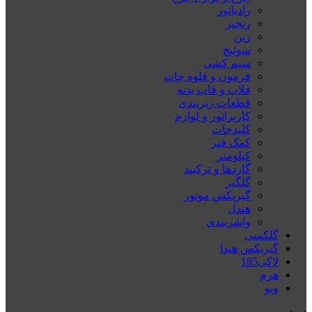
رادیاتور
زنجیر
زین
سوئیچ
سیم کشی
فرمون و قلوه جات
فلاپ و قاب بدنه
قطعات زیربندی
کاربراتور و لوازم
کلیدجات
کمک فنر
کیلومتر
گاردها و ترکبند
گلگیر
گیربکس موتور
هندل
واشربندی
گلکسی
گیربکس هندا
لاکی185
هرم
ويو