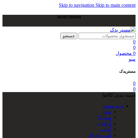
Skip to navigation
Skip to main content
09397296690
جستجو
0
0
0
محصول
منو
مستریدک
0
0
دسته بندی کالاها
برند موتور
هندا
هندا 70
آرکاوی
آپاچی
اس وای ام