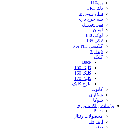
ویو110
دلتا CRT
سایر موتورها
سه چرخ باری
سی جی ال
لیفان
لوکی 180
لاکی 185
گلکسی NA-NH
فیدل 3
کلیک
Back
کلیک 150
کلیک 160
کلیک 170
طرح کلیک
کایوت
شکاری
شوکا
تزئینات و اکسسوری
Back
محصولات رنتال
آینه بغل
بوق