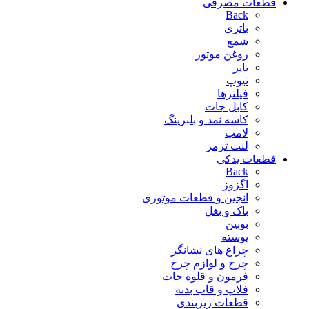
قطعات مصرفی
Back
باتری
شمع
روغن موتور
تایر
تیوپ
فیلترها
کابل جات
کاسه نمد و بلبرینگ
لامپ
لنت ترمز
قطعات یدکی
Back
اگزوز
انجین و قطعات موتوری
باک و بغل
بوبین
پوسته
چراغ های نشانگر
چرخ و لوازم چرخ
فرمون و قلوه جات
فلاپ و قاب بدنه
قطعات زیربندی