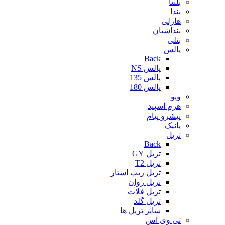
بلنتا
بندا
هارلی
بنداشیان
بنلی
پالس
Back
پالس NS
پالس 135
پالس 180
ویو
هرم اسپید
پیشرو پیام
پانیک
تریل
Back
تریل GY
تریل T2
تریل زیپ استار
تریل روان
تریل فلات
تریل گلد
سایر تریل ها
تی وی اس