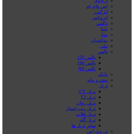
آرکاوی
اس وای ام
انژکتور
ایروکس
باکسر
بلنتا
بندا
بنداشیان
بنلی
پالس
پالس 135
پالس 180
پالس NS
پانیک
پیشرو پیام
تریل
تریل GY
تریل T2
تریل روان
تریل زیپ استار
تریل فلات
تریل گلد
سایر تریل ها
تی وی اس