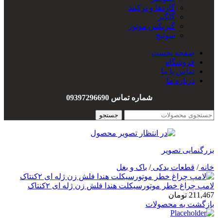
گاردها و ترکبند
گلگیر
گیربکس موتور
سوئیچ
سیم کشی
صفحه نخست
هندل
فروشگاه
واشربندی
تماس با ما
درباره ما
شماره تماس 09397296690
جستجو
بزرگنمایی تصویر
خانه
/
قطعات یدکی
/
باک و بغل
لامپ چراغ خطر موتورسیکلت هندا فلش زن ژله ای ۲کنتاک
211,467
تومان
بازگشت به محصولات