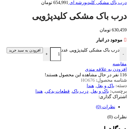
درب باک مشکی کلیدپورشه ای
654,991
تومان
درب باک مشکی کلیدپژویی
630,459
تومان
موجود در انبار
درب باک مشکی کلیدپژویی عدد
افزودن به سبد خرید
+
-
مقایسه
افزودن به علاقه مندی
116
نفر در حال مشاهده این محصول هستند!
شناسه محصول:
HO676
دسته:
باک و بغل
,
هندا
برچسب:
باک و بغل
,
درب باک
,
قطعات یدکی
,
هندا
اشتراک گذاری:
نظرات (0)
نظرات (0)