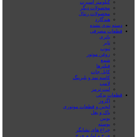
کیلومتر اسپرت
محصولات دیگر
محصولات رنتال
هندگارد
دسته بندی نشده
قطعات مصرفی
باتری
تایر
تیوپ
روغن موتور
شمع
فیلترها
کابل جات
کاسه نمد و بلبرینگ
لامپ
لنت ترمز
قطعات یدکی
اگزوز
انجین و قطعات موتوری
باک و بغل
بوبین
پوسته
چراغ های نشانگر
چرخ و لوازم چرخ