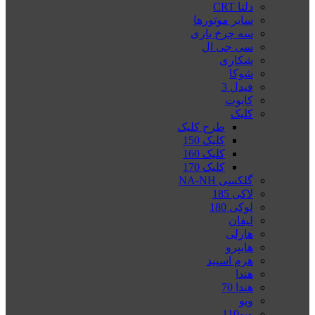
دلتا CRT
سایر موتورها
سه چرخ باری
سی جی ال
شکاری
شوکا
فیدل 3
کایوت
کلیک
طرح کلیک
کلیک 150
کلیک 160
کلیک 170
گلکسی NA-NH
لاکی 185
لوکی 180
لیفان
هارلی
هایپرو
هرم اسپید
هندا
هندا 70
ویو
ویو110