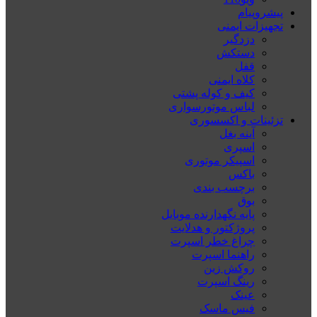
پیشروپیام
تجهیزات ایمنی
دزدگیر
دستکش
قفل
کلاه ایمنی
کیف و کوله پشتی
لباس موتورسواری
تزئینات و اکسسوری
آینه بغل
اسپری
اسپیکر موتوری
باکس
برچسب بندی
بوق
پایه نگهدارنده موبایل
پروژکتور و هدلایت
چراغ خطر اسپرت
راهنما اسپرت
روکش زین
رینگ اسپرت
عینک
فیس ماسک