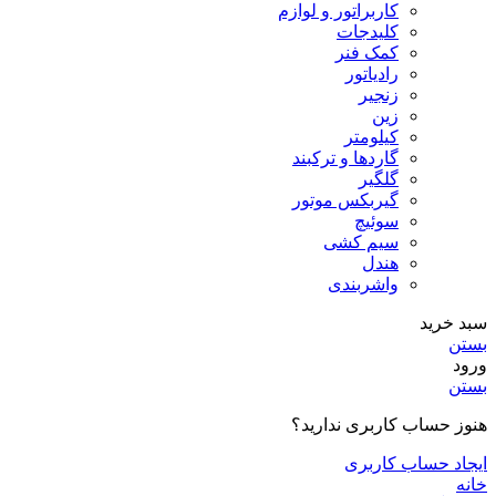
کاربراتور و لوازم
کلیدجات
کمک فنر
رادیاتور
زنجیر
زین
کیلومتر
گاردها و ترکبند
گلگیر
گیربکس موتور
سوئیچ
سیم کشی
هندل
واشربندی
سبد خرید
بستن
ورود
بستن
هنوز حساب کاربری ندارید؟
ایجاد حساب کاربری
خانه