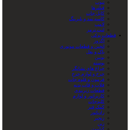
تیوپ
فیلترها
کابل جات
کاسه نمد و بلبرینگ
لامپ
لنت ترمز
قطعات یدکی
اگزوز
انجین و قطعات موتوری
باک و بغل
بوبین
پوسته
چراغ های نشانگر
چرخ و لوازم چرخ
فرمون و قلوه جات
فلاپ و قاب بدنه
قطعات زیربندی
کاربراتور و لوازم
کلیدجات
کمک فنر
رادیاتور
زنجیر
زین
کیلومتر