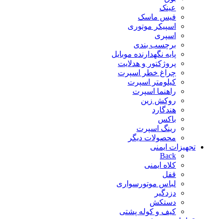
عینک
فیس ماسک
اسپیکر موتوری
اسپری
برچسب بندی
پایه نگهدارنده موبایل
پروژکتور و هدلایت
چراغ خطر اسپرت
کیلومتر اسپرت
راهنما اسپرت
روکش زین
هندگارد
باکس
رینگ اسپرت
محصولات دیگر
تجهیزات ایمنی
Back
کلاه ایمنی
قفل
لباس موتورسواری
دزدگیر
دستکش
کیف و کوله پشتی