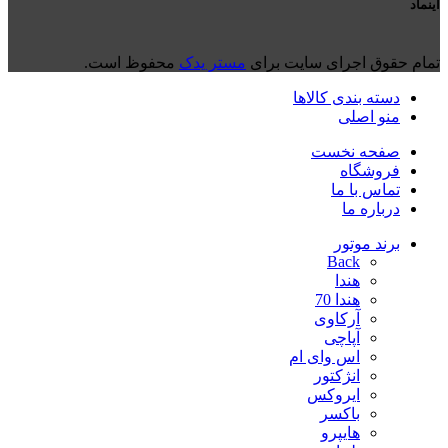
اینماد
تمام حقوق اجرای سایت برای
مستر یدک
محفوظ است.
دسته بندی کالاها
منو اصلی
صفحه نخست
فروشگاه
تماس با ما
درباره ما
برند موتور
Back
هندا
هندا 70
آرکاوی
آپاچی
اس وای ام
انژکتور
ایروکس
باکسر
هایپرو