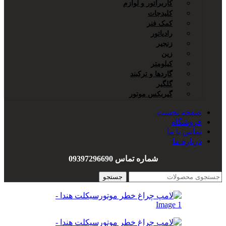
کاربراتور و لوازم
کلیدجات
کمک فنر
رادیاتور
زنجیر
زین
کیلومتر
گاردها و ترکبند
گلگیر
گیربکس موتور
سوئیچ
صفحه نخست
سیم کشی
فروشگاه
هندل
تماس با ما
واشربندی
درباره ما
شماره تماس 09397296690
جستجو