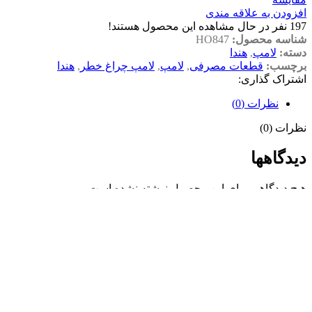
افزودن به علاقه مندی
197
نفر در حال مشاهده این محصول هستند!
شناسه محصول:
HO847
دسته:
لامپ
,
هندا
برچسب:
قطعات مصرفی
,
لامپ
,
لامپ چراغ خطر
,
هندا
اشتراک گذاری:
نظرات (0)
نظرات (0)
دیدگاهها
هیچ دیدگاهی برای این محصول نوشته نشده است.
اولین نفری باشید که دیدگاهی را ارسال می کنید برای “لامپ چراغ
خطر موتورسیکلت هندا”
برای ثبت نقد و بررسی
وارد حساب کاربری خود
شوید.
📞
شماره تماس: