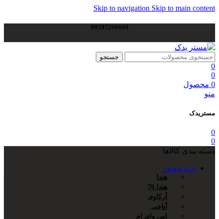
Skip to navigation
Skip to main content
09397296690
جستجو
0
0
0
محصول
منو
مستریدک
0
0
دسته بندی کالاها
برند موتور
هندا
هندا 70
آرکاوی
آپاچی
اس وای ام