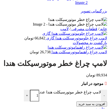
بزرگنمایی تصویر
خانه
/
قطعات مصرفی
/
لامپ
لامپ چراغ جلوموتورسیکلت هندا گازی
66,842
تومان
بازگشت به محصولات
لامپ چراغ راهنماموتورسیکلت هندا
26,738
تومان
لامپ چراغ خطر موتورسیکلت هندا
89,934
تومان
موجود در انبار
لامپ چراغ خطر موتورسیکلت هندا عدد
+
-
افزودن به سبد خرید
مقایسه