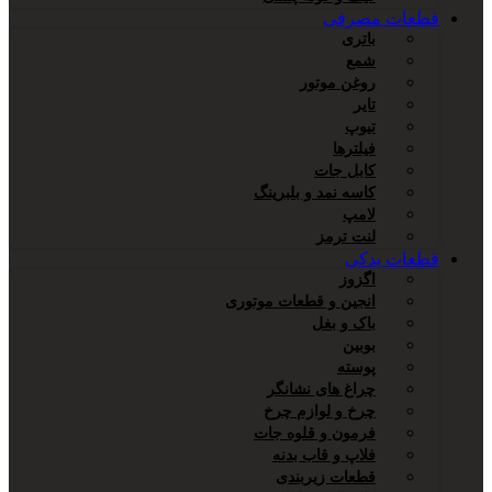
قطعات مصرفی
باتری
شمع
روغن موتور
تایر
تیوپ
فیلترها
کابل جات
کاسه نمد و بلبرینگ
لامپ
لنت ترمز
قطعات یدکی
اگزوز
انجین و قطعات موتوری
باک و بغل
بوبین
پوسته
چراغ های نشانگر
چرخ و لوازم چرخ
فرمون و قلوه جات
فلاپ و قاب بدنه
قطعات زیربندی