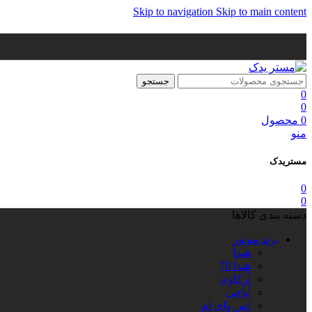
Skip to navigation
Skip to main content
جستجو
0
0
0
محصول
منو
مستریدک
0
0
دسته بندی کالاها
برند موتور
هندا
هندا 70
آرکاوی
آپاچی
اس وای ام