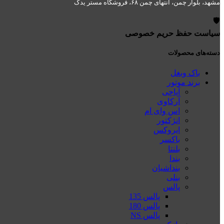
مشهد، بلوار چمن، انتهای چمن ۶۸، فروشگاه مستر یدک
🛡️
سیاست حفظ حریم خصوصی
دسته‌های محصولات
باک وبغل
برند موتور
آپاچی
آرکاوی
اس وای ام
انژکتور
ایروکس
باکسر
بلنتا
بندا
بنداشیان
بنلی
پالس
پالس 135
پالس 180
پالس NS