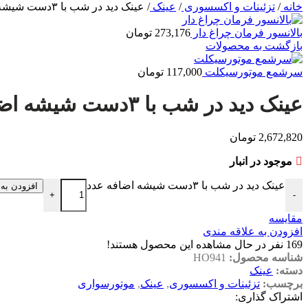
خانه
/
تزئینات و اکسسوری
/
عینک
/
عینک دید در شب با ۳دست شیشه اضافه
بالانسور فرمان چراغ دار
273,176
تومان
بازگشت به محصولات
سرشمع موتورسیکلت
117,000
تومان
عینک دید در شب با ۳دست شیشه اضافه
2,672,820
تومان
موجود در انبار
عینک دید در شب با ۳دست شیشه اضافه عدد
افزودن به
+
-
مقایسه
افزودن به علاقه مندی
169
نفر در حال مشاهده این محصول هستند!
شناسه محصول:
HO941
دسته:
عینک
برچسب:
تزئینات و اکسسوری
,
عینک
,
موتورسواری
اشتراک گذاری: