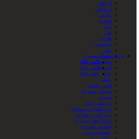
انژکتور
ایروکس
باکسر
هایپرو
بلنتا
بندا
هارلی
بنداشیان
بنلی
تزئینات و اکسسوری
پالس
محصولات رنتال
پالس NS
آینه بغل
پالس 135
بوق
پالس 180
عینک
فیس ماسک
اسپیکر موتوری
اسپری
برچسب بندی
پایه نگهدارنده موبایل
پروژکتور و هدلایت
چراغ خطر اسپرت
کیلومتر اسپرت
راهنما اسپرت
روکش زین