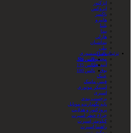
انژکتور
ایروکس
باکسر
هایپرو
بلنتا
بندا
هارلی
بنداشیان
بنلی
تزئینات و اکسسوری
پالس
محصولات رنتال
پالس NS
آینه بغل
پالس 135
بوق
پالس 180
عینک
فیس ماسک
اسپیکر موتوری
اسپری
برچسب بندی
پایه نگهدارنده موبایل
پروژکتور و هدلایت
چراغ خطر اسپرت
کیلومتر اسپرت
راهنما اسپرت
روکش زین