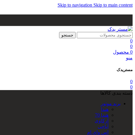
Skip to navigation
Skip to main content
جستجو
0
0
0
محصول
منو
مستریدک
0
0
دسته بندی کالاها
برند موتور
هندا
هندا 70
آرکاوی
آپاچی
اس وای ام