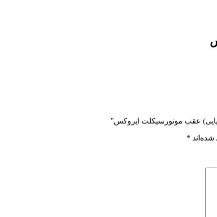
س
جاپایی) عقب موتورسیکلت ایروکس”
شده‌اند
*