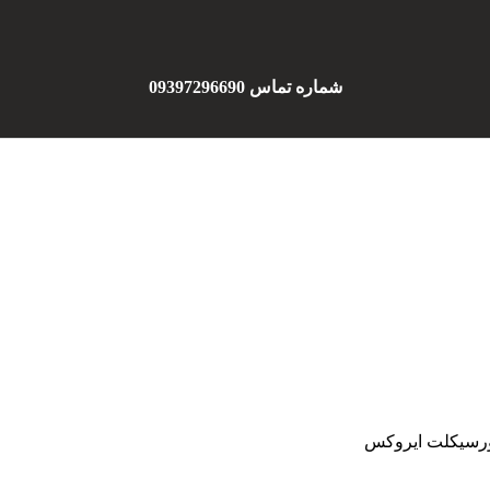
شماره تماس 09397296690
تورسیکلت ایروکس