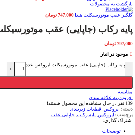
بازگشت به محصولات
گلگیر عقب موتورسیکلت هندا
747,000
تومان
پایه رکاب (جاپایی) عقب موتورسیکل
797,000
تومان
موجود در انبار
پایه رکاب (جاپایی) عقب موتورسیکلت ایروکس عدد
+
-
مقایسه
افزودن به علاقه مندی
139
نفر در حال مشاهده این محصول هستند!
دسته:
ایروکس
,
قطعات زیربندی
برچسب:
ایروکس
,
پایه رکاب
,
جاپایی عقب
اشتراک گذاری:
توضیحات