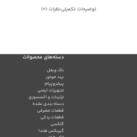
توضیحات تکمیلی
نظرات (0)
دسته‌های محصولات
باک وبغل
برند موتور
پیشروپیام
تجهیزات ایمنی
تزئینات و اکسسوری
دسته بندی نشده
قطعات مصرفی
قطعات یدکی
گلکسی
گیربکس هندا