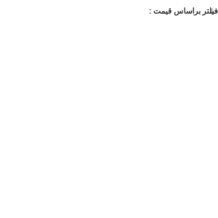
فیلتر براساس قیمت :
+
-
افز