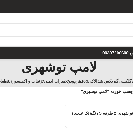
0939
لامپ توشهری
گلکسی
گیربکس هندا
لاکی185
هرم
ويو
تجهیزات ایمنی
تزئینات و اکسسوری
قطعا
چسب خورده “لامپ توشهری”
ه 3 رنگ(تک عددی)
راغ های نشانگر
,
لامپ
موجود در انبار