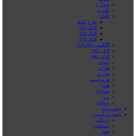
فیدل 3
کایوت
کلیک
طرح کلیک
کلیک 150
کلیک 160
کلیک 170
گلکسی NA-NH
لاکی 185
لوکی 180
لیفان
هارلی
هایپرو
هرم اسپید
هندا
هندا 70
ویو
ویو110
پیشروپیام
تجهیزات ایمنی
دزدگیر
دستکش
قفل