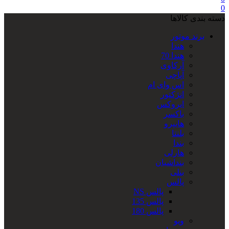
0
دسته بندی کالاها
برند موتور
هندا
هندا 70
آرکاوی
آپاچی
اس وای ام
انژکتور
ایروکس
باکسر
هایپرو
بلنتا
بندا
هارلی
بنداشیان
بنلی
پالس
پالس NS
پالس 135
پالس 180
ویو