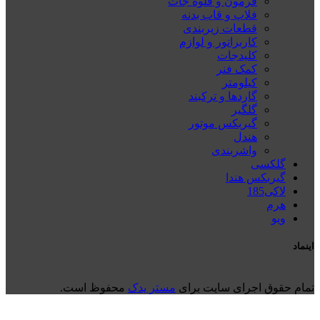
فرمون و قلوه جات
فلاپ و قاب بدنه
قطعات زیربندی
کاربراتور و لوازم
کلیدجات
کمک فنر
کیلومتر
گاردها و ترکبند
گلگیر
گیربکس موتور
هندل
واشربندی
گلکسی
گیربکس هندا
لاکی185
هرم
ويو
اینماد
تمام حقوق اجرای سایت برای
مستر یدک
محفوظ است.
دسته بندی کالاها