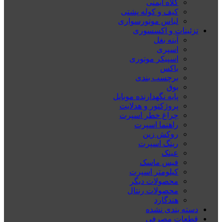
کلاه ایمنی
کیف و کوله پشتی
لباس موتورسواری
تزئینات و اکسسوری
آینه بغل
اسپری
اسپیکر موتوری
باکس
برچسب بندی
بوق
پایه نگهدارنده موبایل
پروژکتور و هدلایت
چراغ خطر اسپرت
راهنما اسپرت
روکش زین
رینگ اسپرت
عینک
فیس ماسک
کیلومتر اسپرت
محصولات دیگر
محصولات رنتال
هندگارد
دسته بندی نشده
قطعات مصرفی