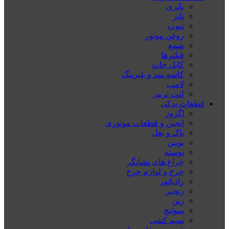
باتری
تایر
تیوپ
روغن موتور
شمع
فیلترها
کابل جات
کاسه نمد و بلبرینگ
لامپ
لنت ترمز
قطعات یدکی
اگزوز
انجین و قطعات موتوری
باک و بغل
بوبین
پوسته
چراغ های نشانگر
چرخ و لوازم چرخ
رادیاتور
زنجیر
زین
سوئیچ
سیم کشی