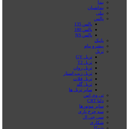
بندا
بنداشیان
بنلی
پالس
پالس 135
پالس 180
پالس NS
پانیک
پیشرو پیام
تریل
تریل GY
تریل T2
تریل روان
تریل زیپ استار
تریل فلات
تریل گلد
سایر تریل ها
تی وی اس
دلتا CRT
سایر موتورها
سه چرخ باری
سی جی ال
شکاری
شوکا