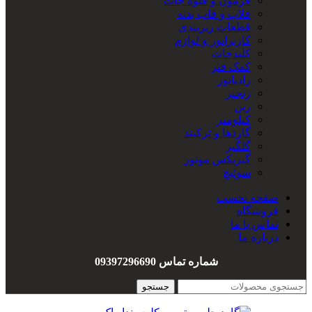
فرمون و قلوه جات
فلاپ و قاب بدنه
قطعات زیربندی
کاربراتور و لوازم
کلیدجات
کمک فنر
رادیاتور
زنجیر
زین
کیلومتر
گاردها و ترکبند
گلگیر
گیربکس موتور
سوئیچ
سیم کشی
صفحه نخست
هندل
فروشگاه
واشربندی
تماس با ما
درباره ما
شماره تماس 09397296690
جستجو