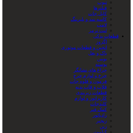
تیوپ
فیلترها
کابل جات
کاسه نمد و بلبرینگ
لامپ
لنت ترمز
قطعات یدکی
اگزوز
انجین و قطعات موتوری
باک و بغل
بوبین
پوسته
چراغ های نشانگر
چرخ و لوازم چرخ
فرمون و قلوه جات
فلاپ و قاب بدنه
قطعات زیربندی
کاربراتور و لوازم
کلیدجات
کمک فنر
رادیاتور
زنجیر
زین
کیلومتر