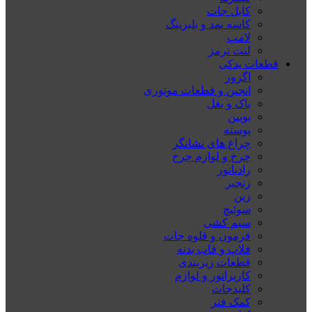
کابل جات
کاسه نمد و بلبرینگ
لامپ
لنت ترمز
قطعات یدکی
اگزوز
انجین و قطعات موتوری
باک و بغل
بوبین
پوسته
چراغ های نشانگر
چرخ و لوازم چرخ
رادیاتور
زنجیر
زین
سوئیچ
سیم کشی
فرمون و قلوه جات
فلاپ و قاب بدنه
قطعات زیربندی
کاربراتور و لوازم
کلیدجات
کمک فنر