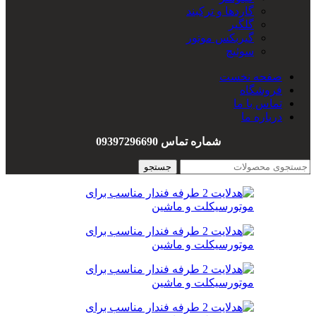
گاردها و ترکبند
گلگیر
گیربکس موتور
سوئیچ
سیم کشی
صفحه نخست
هندل
فروشگاه
واشربندی
تماس با ما
درباره ما
شماره تماس 09397296690
جستجو