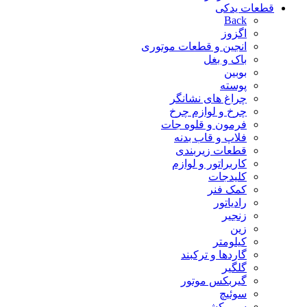
قطعات یدکی
Back
اگزوز
انجین و قطعات موتوری
باک و بغل
بوبین
پوسته
چراغ های نشانگر
چرخ و لوازم چرخ
فرمون و قلوه جات
فلاپ و قاب بدنه
قطعات زیربندی
کاربراتور و لوازم
کلیدجات
کمک فنر
رادیاتور
زنجیر
زین
کیلومتر
گاردها و ترکبند
گلگیر
گیربکس موتور
سوئیچ
سیم کشی