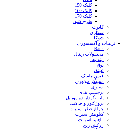
کلیک 150
کلیک 160
کلیک 170
طرح کلیک
کایوت
شکاری
شوکا
تزئینات و اکسسوری
Back
محصولات رنتال
آینه بغل
بوق
عینک
فیس ماسک
اسپیکر موتوری
اسپری
برچسب بندی
پایه نگهدارنده موبایل
پروژکتور و هدلایت
چراغ خطر اسپرت
کیلومتر اسپرت
راهنما اسپرت
روکش زین