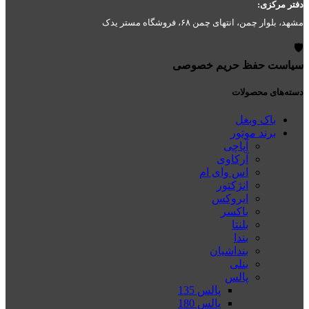
دفتر مرکزی:
مشهد، بلوار چمن، انتهای چمن ۶۸، فروشگاه مستر یدک
🛡️
سیاست حفظ حریم خصوصی
دسته‌های محصولات
باک وبغل
برند موتور
آپاچی
آرکاوی
اس وای ام
انژکتور
ایروکس
باکسر
بلنتا
بندا
بنداشیان
بنلی
پالس
پالس 135
پالس 180