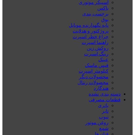
اسپیکر موتوری
باکس
برچسب بندی
بوق
پایه نگهدارنده موبایل
پروژکتور و هدلایت
چراغ خطر اسپرت
راهنما اسپرت
روکش زین
رینگ اسپرت
عینک
فیس ماسک
کیلومتر اسپرت
محصولات دیگر
محصولات رنتال
هندگارد
دسته بندی نشده
قطعات مصرفی
باتری
تایر
تیوپ
روغن موتور
شمع
فیلترها