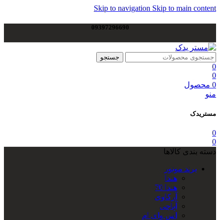
Skip to navigation
Skip to main content
09397296690
جستجو
0
0
0
محصول
منو
مستریدک
0
0
دسته بندی کالاها
برند موتور
هندا
هندا 70
آرکاوی
آپاچی
اس وای ام