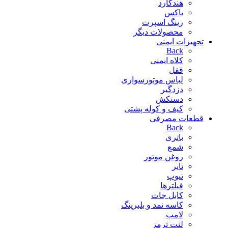
هندگارد
باکس
رینگ اسپرت
محصولات دیگر
تجهیزات ایمنی
Back
کلاه ایمنی
قفل
لباس موتورسواری
دزدگیر
دستکش
کیف و کوله پشتی
قطعات مصرفی
Back
باتری
شمع
روغن موتور
تایر
تیوپ
فیلترها
کابل جات
کاسه نمد و بلبرینگ
لامپ
لنت ترمز