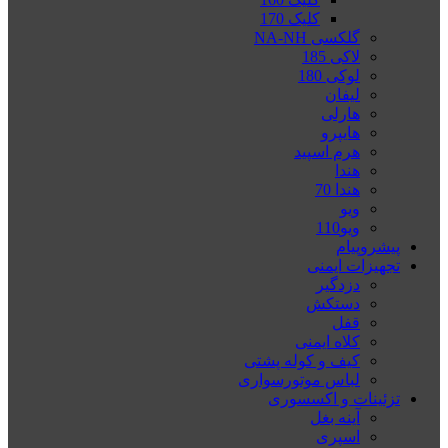
کلیک 170
گلکسی NA-NH
لاکی 185
لوکی 180
لیفان
هارلی
هایپرو
هرم اسپید
هندا
هندا 70
ویو
ویو110
پیشروپیام
تجهیزات ایمنی
دزدگیر
دستکش
قفل
کلاه ایمنی
کیف و کوله پشتی
لباس موتورسواری
تزئینات و اکسسوری
آینه بغل
اسپری