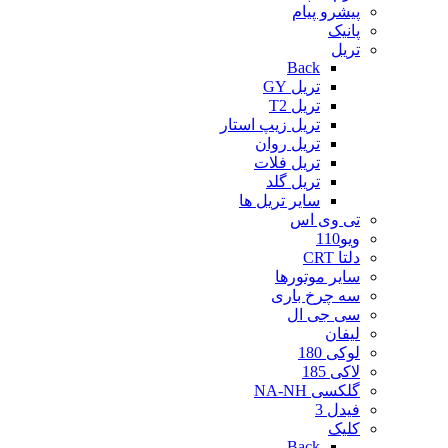
پیشرو پیام
پانیک
تریل
Back
تریل GY
تریل T2
تریل زیپ استار
تریل روان
تریل فلات
تریل گلد
سایر تریل ها
تی وی اس
ویو110
دلتا CRT
سایر موتورها
سه چرخ باری
سی جی ال
لیفان
لوکی 180
لاکی 185
گلکسی NA-NH
فیدل 3
کلیک
Back