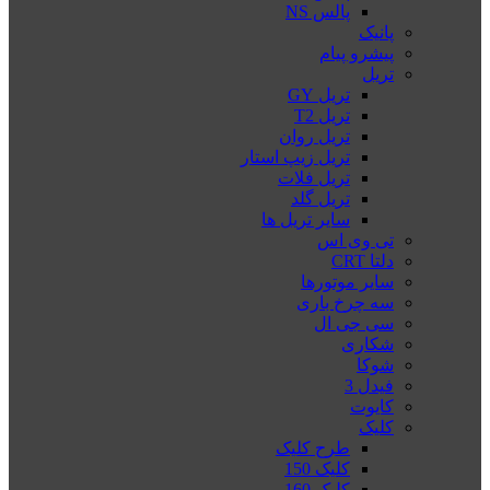
پالس NS
پانیک
پیشرو پیام
تریل
تریل GY
تریل T2
تریل روان
تریل زیپ استار
تریل فلات
تریل گلد
سایر تریل ها
تی وی اس
دلتا CRT
سایر موتورها
سه چرخ باری
سی جی ال
شکاری
شوکا
فیدل 3
کایوت
کلیک
طرح کلیک
کلیک 150
کلیک 160