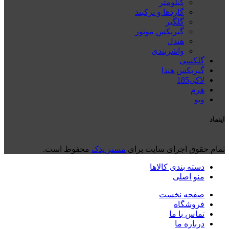
کیلومتر
گاردها و ترکبند
گلگیر
گیربکس موتور
هندل
واشربندی
گلکسی
گیربکس هندا
لاکی185
هرم
ويو
اینماد
تمام حقوق اجرای سایت برای
مستر یدک
محفوظ است.
دسته بندی کالاها
منو اصلی
صفحه نخست
فروشگاه
تماس با ما
درباره ما