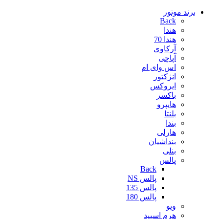
برند موتور
Back
هندا
هندا 70
آرکاوی
آپاچی
اس وای ام
انژکتور
ایروکس
باکسر
هایپرو
بلنتا
بندا
هارلی
بنداشیان
بنلی
پالس
Back
پالس NS
پالس 135
پالس 180
ویو
هرم اسپید