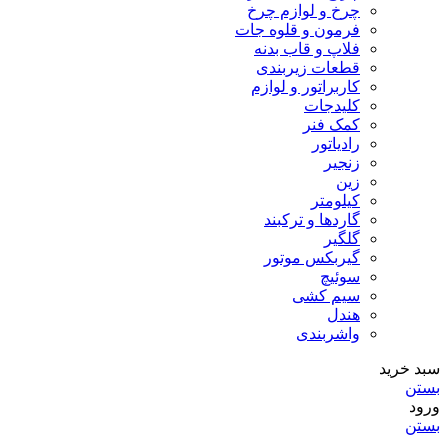
چرخ و لوازم چرخ
فرمون و قلوه جات
فلاپ و قاب بدنه
قطعات زیربندی
کاربراتور و لوازم
کلیدجات
کمک فنر
رادیاتور
زنجیر
زین
کیلومتر
گاردها و ترکبند
گلگیر
گیربکس موتور
سوئیچ
سیم کشی
هندل
واشربندی
سبد خرید
بستن
ورود
بستن