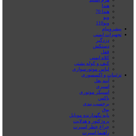
هندا
هندا 70
ویو
ویو110
پیشروپیام
تجهیزات ایمنی
دزدگیر
دستکش
قفل
کلاه ایمنی
کیف و کوله پشتی
لباس موتورسواری
تزئینات و اکسسوری
آینه بغل
اسپری
اسپیکر موتوری
باکس
برچسب بندی
بوق
پایه نگهدارنده موبایل
پروژکتور و هدلایت
چراغ خطر اسپرت
راهنما اسپرت