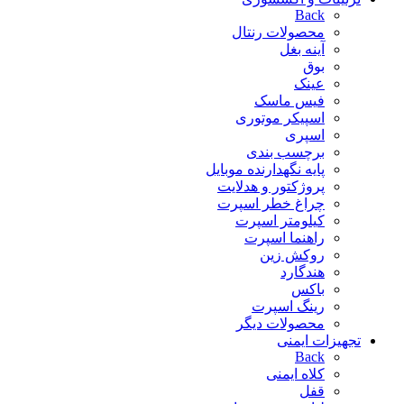
Back
محصولات رنتال
آینه بغل
بوق
عینک
فیس ماسک
اسپیکر موتوری
اسپری
برچسب بندی
پایه نگهدارنده موبایل
پروژکتور و هدلایت
چراغ خطر اسپرت
کیلومتر اسپرت
راهنما اسپرت
روکش زین
هندگارد
باکس
رینگ اسپرت
محصولات دیگر
تجهیزات ایمنی
Back
کلاه ایمنی
قفل