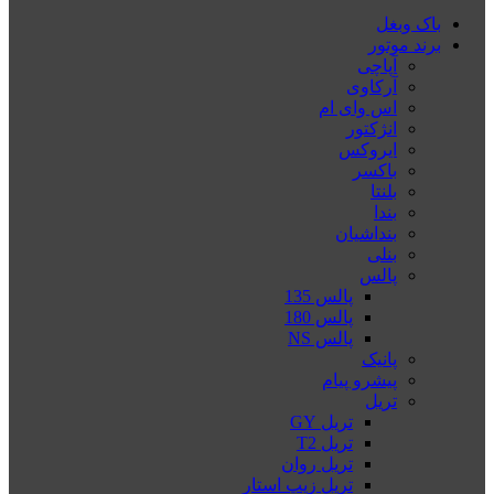
باک وبغل
برند موتور
آپاچی
آرکاوی
اس وای ام
انژکتور
ایروکس
باکسر
بلنتا
بندا
بنداشیان
بنلی
پالس
پالس 135
پالس 180
پالس NS
پانیک
پیشرو پیام
تریل
تریل GY
تریل T2
تریل روان
تریل زیپ استار