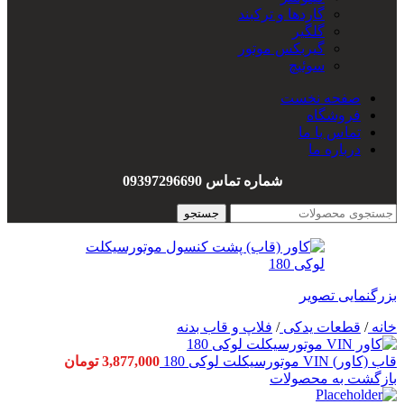
گاردها و ترکبند
گلگیر
گیربکس موتور
سوئیچ
سیم کشی
صفحه نخست
هندل
فروشگاه
واشربندی
تماس با ما
درباره ما
شماره تماس 09397296690
جستجو
بزرگنمایی تصویر
خانه
/
قطعات یدکی
/
فلاپ و قاب بدنه
قاب (کاور) VIN موتورسیکلت لوکی 180
3,877,000
تومان
بازگشت به محصولات