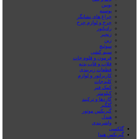
بوبین
پوسته
چراغ های نشانگر
چرخ و لوازم چرخ
رادیاتور
زنجیر
زین
سوئیچ
سیم کشی
فرمون و قلوه جات
فلاپ و قاب بدنه
قطعات زیربندی
کاربراتور و لوازم
کلیدجات
کمک فنر
کیلومتر
گاردها و ترکبند
گلگیر
گیربکس موتور
هندل
واشربندی
گلکسی
گیربکس هندا