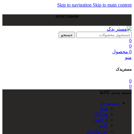
Skip to navigation
Skip to main content
09397296690
جستجو
0
0
0
محصول
منو
مستریدک
0
0
دسته بندی کالاها
برند موتور
هندا
هندا 70
آرکاوی
آپاچی
اس وای ام