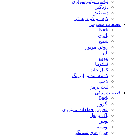
لباس موتورسواری
دزدگیر
دستکش
کیف و کوله پشتی
قطعات مصرفی
Back
باتری
شمع
روغن موتور
تایر
تیوپ
فیلترها
کابل جات
کاسه نمد و بلبرینگ
لامپ
لنت ترمز
قطعات یدکی
Back
اگزوز
انجین و قطعات موتوری
باک و بغل
بوبین
پوسته
چراغ های نشانگر