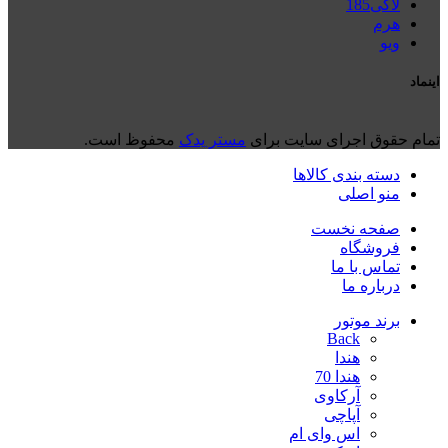
لاکی185
هرم
ويو
اینماد
تمام حقوق اجرای سایت برای
مستر یدک
محفوظ است.
دسته بندی کالاها
منو اصلی
صفحه نخست
فروشگاه
تماس با ما
درباره ما
برند موتور
Back
هندا
هندا 70
آرکاوی
آپاچی
اس وای ام