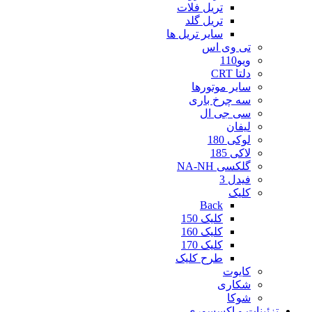
تریل فلات
تریل گلد
سایر تریل ها
تی وی اس
ویو110
دلتا CRT
سایر موتورها
سه چرخ باری
سی جی ال
لیفان
لوکی 180
لاکی 185
گلکسی NA-NH
فیدل 3
کلیک
Back
کلیک 150
کلیک 160
کلیک 170
طرح کلیک
کایوت
شکاری
شوکا
تزئینات و اکسسوری