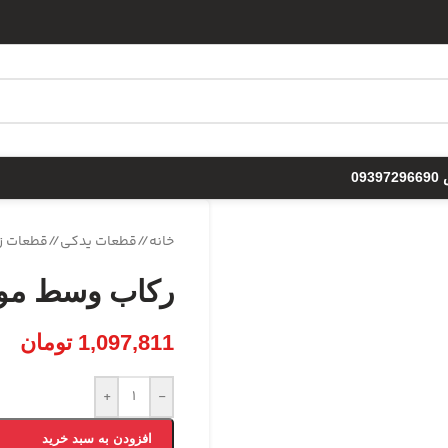
09
خانه
/
قطعات یدکی
/
قطعات ز
رکاب وسط موت
1,097,811
تومان
+
-
افزودن به سبد خرید