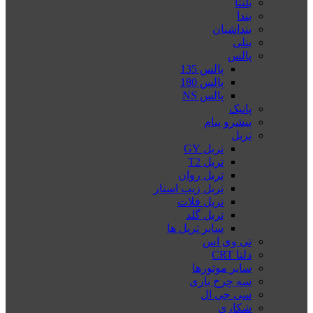
بلنتا
بندا
بنداشیان
بنلی
پالس
پالس 135
پالس 180
پالس NS
پانیک
پیشرو پیام
تریل
تریل GY
تریل T2
تریل روان
تریل زیپ استار
تریل فلات
تریل گلد
سایر تریل ها
تی وی اس
دلتا CRT
سایر موتورها
سه چرخ باری
سی جی ال
شکاری