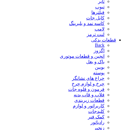
تایر
تیوپ
فیلترها
کابل جات
کاسه نمد و بلبرینگ
لامپ
لنت ترمز
قطعات یدکی
Back
اگزوز
انجین و قطعات موتوری
باک و بغل
بوبین
پوسته
چراغ های نشانگر
چرخ و لوازم چرخ
فرمون و قلوه جات
فلاپ و قاب بدنه
قطعات زیربندی
کاربراتور و لوازم
کلیدجات
کمک فنر
رادیاتور
زنجیر