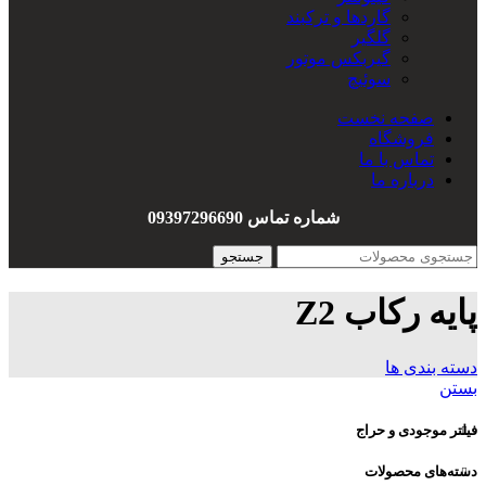
گاردها و ترکبند
گلگیر
گیربکس موتور
سوئیچ
سیم کشی
صفحه نخست
هندل
فروشگاه
واشربندی
تماس با ما
درباره ما
شماره تماس 09397296690
جستجو
پایه رکاب Z2
دسته بندی ها
بستن
فیلتر موجودی و حراج
دسته‌های محصولات