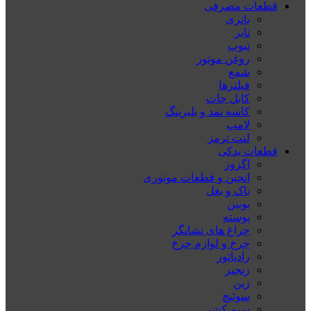
قطعات مصرفی
باتری
تایر
تیوپ
روغن موتور
شمع
فیلترها
کابل جات
کاسه نمد و بلبرینگ
لامپ
لنت ترمز
قطعات یدکی
اگزوز
انجین و قطعات موتوری
باک و بغل
بوبین
پوسته
چراغ های نشانگر
چرخ و لوازم چرخ
رادیاتور
زنجیر
زین
سوئیچ
سیم کشی