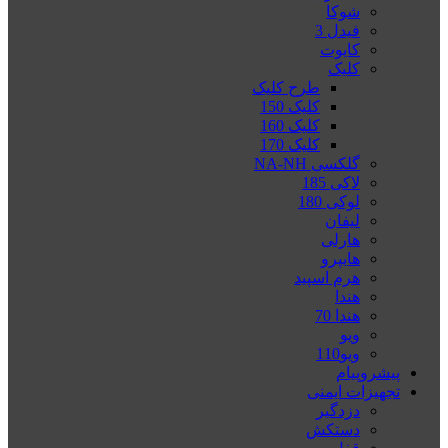
شوکا
فیدل 3
کایوت
کلیک
طرح کلیک
کلیک 150
کلیک 160
کلیک 170
گلکسی NA-NH
لاکی 185
لوکی 180
لیفان
هارلی
هایپرو
هرم اسپید
هندا
هندا 70
ویو
ویو110
پیشروپیام
تجهیزات ایمنی
دزدگیر
دستکش