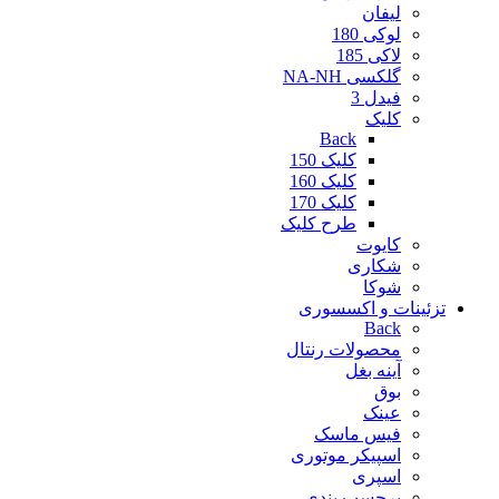
لیفان
لوکی 180
لاکی 185
گلکسی NA-NH
فیدل 3
کلیک
Back
کلیک 150
کلیک 160
کلیک 170
طرح کلیک
کایوت
شکاری
شوکا
تزئینات و اکسسوری
Back
محصولات رنتال
آینه بغل
بوق
عینک
فیس ماسک
اسپیکر موتوری
اسپری
برچسب بندی