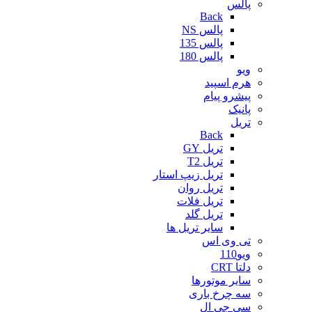
پالس
Back
پالس NS
پالس 135
پالس 180
ویو
هرم اسپید
پیشرو پیام
پانیک
تریل
Back
تریل GY
تریل T2
تریل زیپ استار
تریل روان
تریل فلات
تریل گلد
سایر تریل ها
تی وی اس
ویو110
دلتا CRT
سایر موتورها
سه چرخ باری
سی جی ال