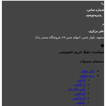
📞
شماره تماس:
۰۹۳۹۷۲۹۶۶۹۰
📍
دفتر مرکزی:
مشهد، بلوار چمن، انتهای چمن ۶۸، فروشگاه مستر یدک
🛡️
سیاست حفظ حریم خصوصی
دسته‌های محصولات
باک وبغل
برند موتور
آپاچی
آرکاوی
اس وای ام
انژکتور
ایروکس
باکسر