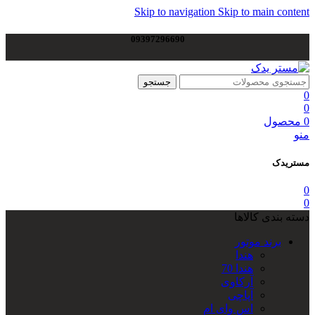
Skip to navigation
Skip to main content
09397296690
جستجو
0
0
0
محصول
منو
مستریدک
0
0
دسته بندی کالاها
برند موتور
هندا
هندا 70
آرکاوی
آپاچی
اس وای ام