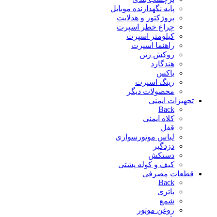
پایه نگهدارنده موبایل
پروژکتور و هدلایت
چراغ خطر اسپرت
کیلومتر اسپرت
راهنما اسپرت
روکش زین
هندگارد
باکس
رینگ اسپرت
محصولات دیگر
تجهیزات ایمنی
Back
کلاه ایمنی
قفل
لباس موتورسواری
دزدگیر
دستکش
کیف و کوله پشتی
قطعات مصرفی
Back
باتری
شمع
روغن موتور