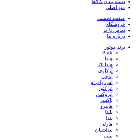
دسته بندی کالاها
منو اصلی
صفحه نخست
فروشگاه
تماس با ما
درباره ما
برند موتور
Back
هندا
هندا 70
آرکاوی
آپاچی
اس وای ام
انژکتور
ایروکس
باکسر
هایپرو
بلنتا
بندا
هارلی
بنداشیان
بنلی