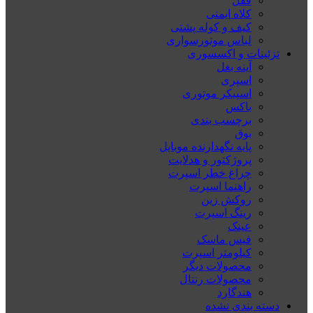
قفل
کلاه ایمنی
کیف و کوله پشتی
لباس موتورسواری
تزئینات و اکسسوری
آینه بغل
اسپری
اسپیکر موتوری
باکس
برچسب بندی
بوق
پایه نگهدارنده موبایل
پروژکتور و هدلایت
چراغ خطر اسپرت
راهنما اسپرت
روکش زین
رینگ اسپرت
عینک
فیس ماسک
کیلومتر اسپرت
محصولات دیگر
محصولات رنتال
هندگارد
دسته بندی نشده