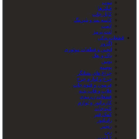
تیوپ
فیلترها
کابل جات
کاسه نمد و بلبرینگ
لامپ
لنت ترمز
قطعات یدکی
اگزوز
انجین و قطعات موتوری
باک و بغل
بوبین
پوسته
چراغ های نشانگر
چرخ و لوازم چرخ
فرمون و قلوه جات
فلاپ و قاب بدنه
قطعات زیربندی
کاربراتور و لوازم
کلیدجات
کمک فنر
رادیاتور
زنجیر
زین
کیلومتر