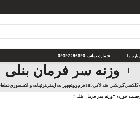
شماره تماس 09397296690
باره ما
وزنه سر فرمان بنلی
گلکسی
گیربکس هندا
لاکی185
هرم
ويو
تجهیزات ایمنی
تزئینات و اکسسوری
قطعا
چسب خورده “وزنه سر فرمان بنلی”