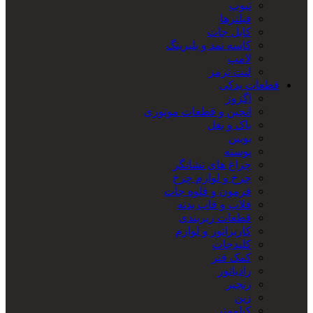
تیوپ
فیلترها
کابل جات
کاسه نمد و بلبرینگ
لامپ
لنت ترمز
قطعات یدکی
اگزوز
انجین و قطعات موتوری
باک و بغل
بوبین
پوسته
چراغ های نشانگر
چرخ و لوازم چرخ
فرمون و قلوه جات
فلاپ و قاب بدنه
قطعات زیربندی
کاربراتور و لوازم
کلیدجات
کمک فنر
رادیاتور
زنجیر
زین
کیلومتر