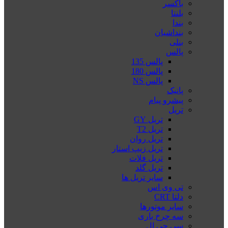
باکسر
بلنتا
بندا
بنداشیان
بنلی
پالس
پالس 135
پالس 180
پالس NS
پانیک
پیشرو پیام
تریل
تریل GY
تریل T2
تریل روان
تریل زیپ استار
تریل فلات
تریل گلد
سایر تریل ها
تی وی اس
دلتا CRT
سایر موتورها
سه چرخ باری
سی جی ال