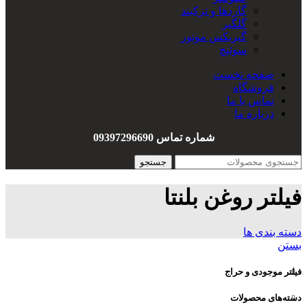
گاردها و ترکبند
گلگیر
گیربکس موتور
سوئیچ
سیم کشی
صفحه نخست
هندل
فروشگاه
واشربندی
تماس با ما
درباره ما
شماره تماس 09397296690
جستجو
فیلتر روغن بلنتا
دسته بندی ها
بستن
فیلتر موجودی و حراج
دسته‌های محصولات