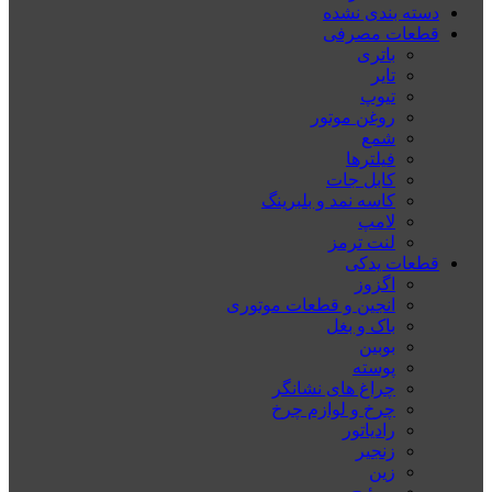
دسته بندی نشده
قطعات مصرفی
باتری
تایر
تیوپ
روغن موتور
شمع
فیلترها
کابل جات
کاسه نمد و بلبرینگ
لامپ
لنت ترمز
قطعات یدکی
اگزوز
انجین و قطعات موتوری
باک و بغل
بوبین
پوسته
چراغ های نشانگر
چرخ و لوازم چرخ
رادیاتور
زنجیر
زین