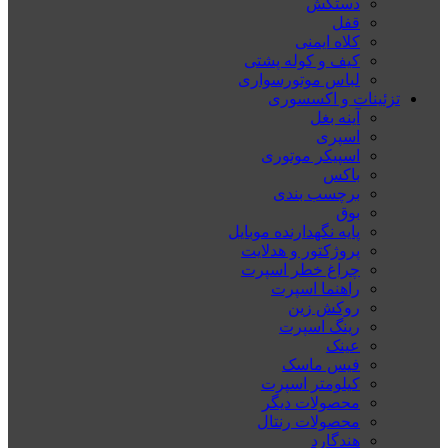
دستکش
قفل
کلاه ایمنی
کیف و کوله پشتی
لباس موتورسواری
تزئینات و اکسسوری
آینه بغل
اسپری
اسپیکر موتوری
باکس
برچسب بندی
بوق
پایه نگهدارنده موبایل
پروژکتور و هدلایت
چراغ خطر اسپرت
راهنما اسپرت
روکش زین
رینگ اسپرت
عینک
فیس ماسک
کیلومتر اسپرت
محصولات دیگر
محصولات رنتال
هندگارد