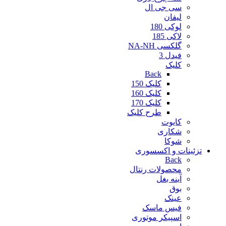
سی جی ال
لیفان
لوکی 180
لاکی 185
گلکسی NA-NH
فیدل 3
کلیک
Back
کلیک 150
کلیک 160
کلیک 170
طرح کلیک
کایوت
شکاری
شوکا
تزئینات و اکسسوری
Back
محصولات رنتال
آینه بغل
بوق
عینک
فیس ماسک
اسپیکر موتوری