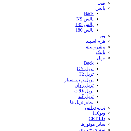
بنلی
پالس
Back
پالس NS
پالس 135
پالس 180
ویو
هرم اسپید
پیشرو پیام
پانیک
تریل
Back
تریل GY
تریل T2
تریل زیپ استار
تریل روان
تریل فلات
تریل گلد
سایر تریل ها
تی وی اس
ویو110
دلتا CRT
سایر موتورها
سه چرخ باری