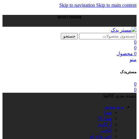
Skip to navigation
Skip to main content
09397296690
جستجو
0
0
0
محصول
منو
مستریدک
0
0
دسته بندی کالاها
برند موتور
هندا
هندا 70
آرکاوی
آپاچی
اس وای ام