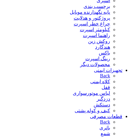
اسپری
برچسب بندی
پایه نگهدارنده موبایل
پروژکتور و هدلایت
چراغ خطر اسپرت
کیلومتر اسپرت
راهنما اسپرت
روکش زین
هندگارد
باکس
رینگ اسپرت
محصولات دیگر
تجهیزات ایمنی
Back
کلاه ایمنی
قفل
لباس موتورسواری
دزدگیر
دستکش
کیف و کوله پشتی
قطعات مصرفی
Back
باتری
شمع