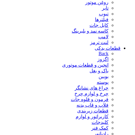
روغن موتور
تایر
تیوپ
فیلترها
کابل جات
کاسه نمد و بلبرینگ
لامپ
لنت ترمز
قطعات یدکی
Back
اگزوز
انجین و قطعات موتوری
باک و بغل
بوبین
پوسته
چراغ های نشانگر
چرخ و لوازم چرخ
فرمون و قلوه جات
فلاپ و قاب بدنه
قطعات زیربندی
کاربراتور و لوازم
کلیدجات
کمک فنر
رادیاتور