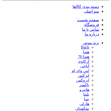
دسته بندی کالاها
منو اصلی
صفحه نخست
فروشگاه
تماس با ما
درباره ما
برند موتور
Back
هندا
هندا 70
آرکاوی
آپاچی
اس وای ام
انژکتور
ایروکس
باکسر
هایپرو
بلنتا
بندا
هارلی
بنداشیان