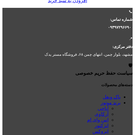
افزودن به سبد خرید
📞
شماره تماس:
۰۹۳۹۷۲۹۶۶۹۰
📍
دفتر مرکزی:
مشهد، بلوار چمن، انتهای چمن ۶۸، فروشگاه مستر یدک
🛡️
سیاست حفظ حریم خصوصی
دسته‌های محصولات
باک وبغل
برند موتور
آپاچی
آرکاوی
اس وای ام
انژکتور
ایروکس