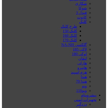
شکاری
شوکا
فیدل 3
کایوت
کلیک
طرح کلیک
کلیک 150
کلیک 160
کلیک 170
گلکسی NA-NH
لاکی 185
لوکی 180
لیفان
هارلی
هایپرو
هرم اسپید
هندا
هندا 70
ویو
ویو110
پیشروپیام
تجهیزات ایمنی
دزدگیر