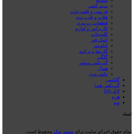
سوئیچ
سیم کشی
فرمون و قلوه جات
فلاپ و قاب بدنه
قطعات زیربندی
کاربراتور و لوازم
کلیدجات
کمک فنر
کیلومتر
گاردها و ترکبند
گلگیر
گیربکس موتور
هندل
واشربندی
گلکسی
گیربکس هندا
لاکی185
هرم
ويو
اینماد
تمام حقوق اجرای سایت برای
مستر یدک
محفوظ است.