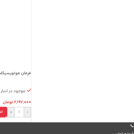
فرمان موتورسیکلت ک
فرمون و قلوه جات
موجود در انبار
2,197,000
تومان
+
-
اف
📞