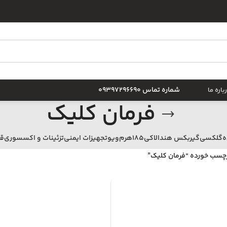
شماره تماس 09397296690
باره ما
فرمان کلیک
ه
گلکسی
گیربکس هندا
لاکی185
هرم
ويو
تجهیزات ایمنی
تزئینات و اکسسوری
ق
چسب خورده “فرمان کلیک”