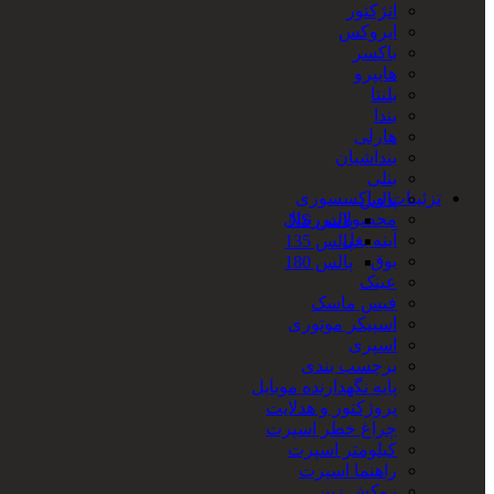
انژکتور
ایروکس
باکسر
هایپرو
بلنتا
بندا
هارلی
بنداشیان
بنلی
تزئینات و اکسسوری
پالس
محصولات رنتال
پالس NS
آینه بغل
پالس 135
بوق
پالس 180
عینک
فیس ماسک
اسپیکر موتوری
اسپری
برچسب بندی
پایه نگهدارنده موبایل
پروژکتور و هدلایت
چراغ خطر اسپرت
کیلومتر اسپرت
راهنما اسپرت
روکش زین