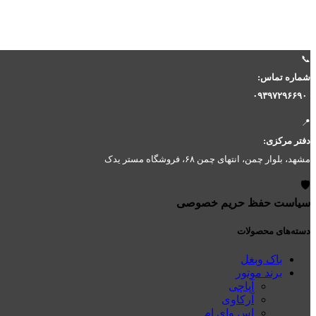
📞
شماره تماس:
۰۹۳۹۷۲۹۶۶۹۰
📍
دفتر مرکزی:
مشهد، بلوار چمن، انتهای چمن ۶۸، فروشگاه مستر یدک
🛡️
سیاست حفظ حریم خصوصی
دسته‌های محصولات
باک وبغل
برند موتور
آپاچی
آرکاوی
اس وای ام