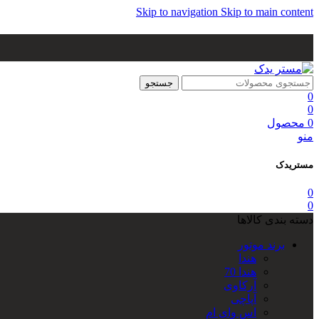
Skip to navigation
Skip to main content
جستجو
0
0
0
محصول
منو
مستریدک
0
0
دسته بندی کالاها
برند موتور
هندا
هندا 70
آرکاوی
آپاچی
اس وای ام