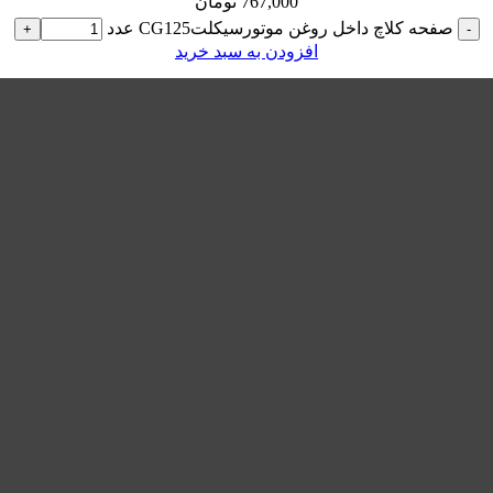
767,000
تومان
صفحه کلاچ داخل روغن موتورسیکلتCG125 عدد
+
-
افزودن به سبد خرید