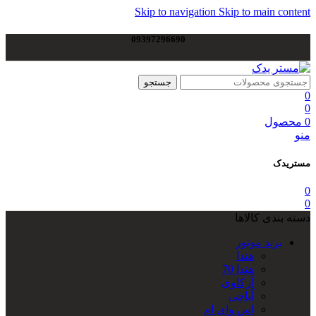
Skip to navigation
Skip to main content
09397296690
جستجو
0
0
0
محصول
منو
مستریدک
0
0
دسته بندی کالاها
برند موتور
هندا
هندا 70
آرکاوی
آپاچی
اس وای ام