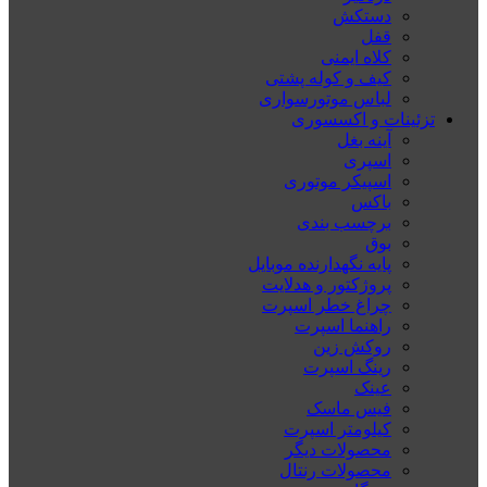
دستکش
قفل
کلاه ایمنی
کیف و کوله پشتی
لباس موتورسواری
تزئینات و اکسسوری
آینه بغل
اسپری
اسپیکر موتوری
باکس
برچسب بندی
بوق
پایه نگهدارنده موبایل
پروژکتور و هدلایت
چراغ خطر اسپرت
راهنما اسپرت
روکش زین
رینگ اسپرت
عینک
فیس ماسک
کیلومتر اسپرت
محصولات دیگر
محصولات رنتال