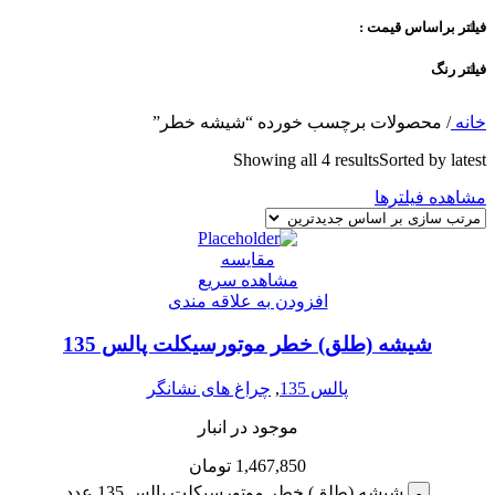
فیلتر براساس قیمت :
فیلتر رنگ
خانه
/
محصولات برچسب خورده “شیشه خطر”
Showing all 4 results
Sorted by latest
مشاهده فیلترها
مقایسه
مشاهده سریع
افزودن به علاقه مندی
شیشه (طلق) خطر موتورسیکلت پالس 135
پالس 135
,
چراغ های نشانگر
موجود در انبار
1,467,850
تومان
شیشه (طلق) خطر موتورسیکلت پالس 135 عدد
-