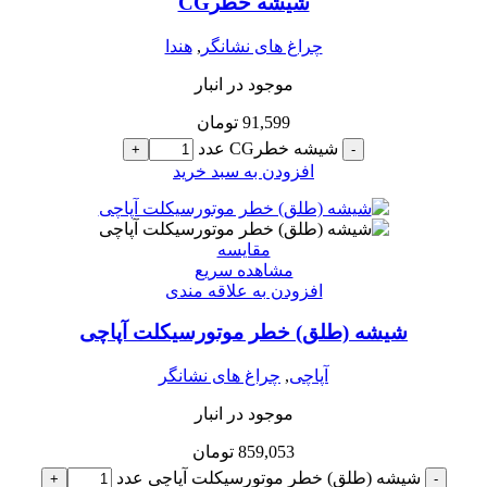
شیشه خطرCG
چراغ های نشانگر
,
هندا
موجود در انبار
91,599
تومان
شیشه خطرCG عدد
+
-
افزودن به سبد خرید
مقایسه
مشاهده سریع
افزودن به علاقه مندی
شیشه (طلق) خطر موتورسیکلت آپاچی
آپاچی
,
چراغ های نشانگر
موجود در انبار
859,053
تومان
شیشه (طلق) خطر موتورسیکلت آپاچی عدد
+
-