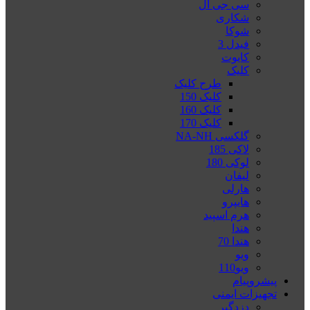
سی جی ال
شکاری
شوکا
فیدل 3
کایوت
کلیک
طرح کلیک
کلیک 150
کلیک 160
کلیک 170
گلکسی NA-NH
لاکی 185
لوکی 180
لیفان
هارلی
هایپرو
هرم اسپید
هندا
هندا 70
ویو
ویو110
پیشروپیام
تجهیزات ایمنی
دزدگیر