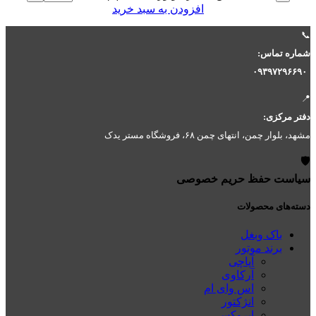
افزودن به سبد خرید
📞
شماره تماس:
۰۹۳۹۷۲۹۶۶۹۰
📍
دفتر مرکزی:
مشهد، بلوار چمن، انتهای چمن ۶۸، فروشگاه مستر یدک
🛡️
سیاست حفظ حریم خصوصی
دسته‌های محصولات
باک وبغل
برند موتور
آپاچی
آرکاوی
اس وای ام
انژکتور
ایروکس