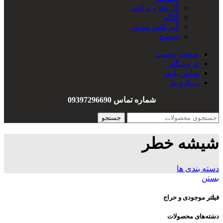
گاردها و ترکبند
گلگیر
گیربکس موتور
سوئیچ
سیم کشی
صفحه نخست
هندل
فروشگاه
واشربندی
تماس با ما
درباره ما
شماره تماس 09397296690
جستجو
شیشه خطر
دسته بندی ها
بستن
فیلتر موجودی و حراج
دسته‌های محصولات