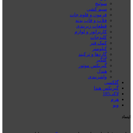
سوئیچ
سیم کشی
فرمون و قلوه جات
فلاپ و قاب بدنه
قطعات زیربندی
کاربراتور و لوازم
کلیدجات
کمک فنر
کیلومتر
گاردها و ترکبند
گلگیر
گیربکس موتور
هندل
واشربندی
گلکسی
گیربکس هندا
لاکی185
هرم
ويو
اینماد