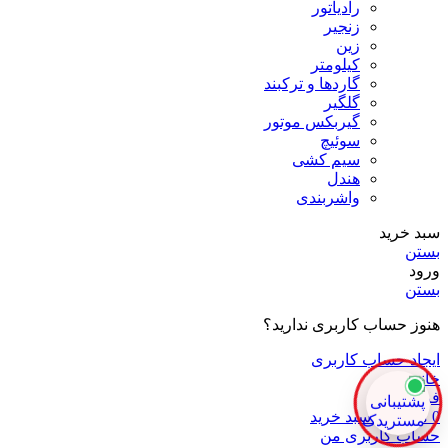
رادیاتور
زنجیر
زین
کیلومتر
گاردها و ترکبند
گلگیر
گیربکس موتور
سوئیچ
سیم کشی
هندل
واشربندی
سبد خرید
بستن
ورود
بستن
هنوز حساب کاربری ندارید؟
ایجاد حساب کاربری
خانه
فروشگاه
0
محصول
سبد خرید
حساب کاربری من