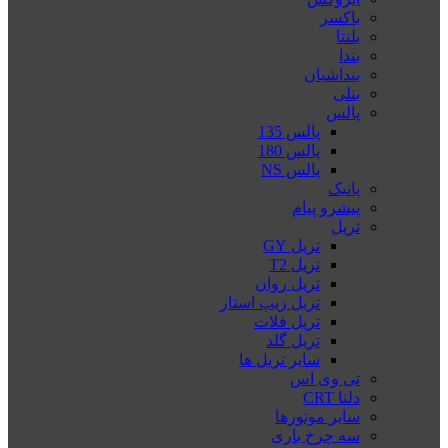
باکسر
بلنتا
بندا
بنداشیان
بنلی
پالس
پالس 135
پالس 180
پالس NS
پانیک
پیشرو پیام
تریل
تریل GY
تریل T2
تریل روان
تریل زیپ استار
تریل فلات
تریل گلد
سایر تریل ها
تی وی اس
دلتا CRT
سایر موتورها
سه چرخ باری