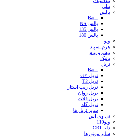
بنداشیان
بنلی
پالس
Back
پالس NS
پالس 135
پالس 180
ویو
هرم اسپید
پیشرو پیام
پانیک
تریل
Back
تریل GY
تریل T2
تریل زیپ استار
تریل روان
تریل فلات
تریل گلد
سایر تریل ها
تی وی اس
ویو110
دلتا CRT
سایر موتورها