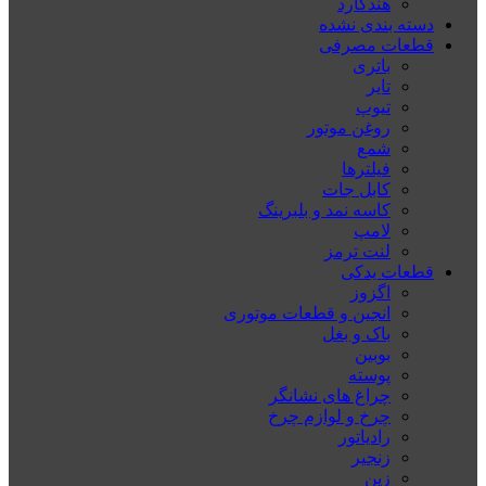
هندگارد
دسته بندی نشده
قطعات مصرفی
باتری
تایر
تیوپ
روغن موتور
شمع
فیلترها
کابل جات
کاسه نمد و بلبرینگ
لامپ
لنت ترمز
قطعات یدکی
اگزوز
انجین و قطعات موتوری
باک و بغل
بوبین
پوسته
چراغ های نشانگر
چرخ و لوازم چرخ
رادیاتور
زنجیر
زین