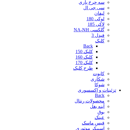
سه چرخ باری
سی جی ال
لیفان
لوکی 180
لاکی 185
گلکسی NA-NH
فیدل 3
کلیک
Back
کلیک 150
کلیک 160
کلیک 170
طرح کلیک
کایوت
شکاری
شوکا
تزئینات و اکسسوری
Back
محصولات رنتال
آینه بغل
بوق
عینک
فیس ماسک
اسپیکر موتوری