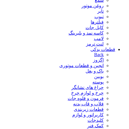
شمع
روغن موتور
تایر
تیوپ
فیلترها
کابل جات
کاسه نمد و بلبرینگ
لامپ
لنت ترمز
قطعات یدکی
Back
اگزوز
انجین و قطعات موتوری
باک و بغل
بوبین
پوسته
چراغ های نشانگر
چرخ و لوازم چرخ
فرمون و قلوه جات
فلاپ و قاب بدنه
قطعات زیربندی
کاربراتور و لوازم
کلیدجات
کمک فنر