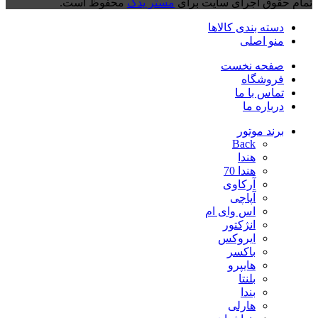
تمام حقوق اجرای سایت برای
مستر یدک
محفوظ است.
دسته بندی کالاها
منو اصلی
صفحه نخست
فروشگاه
تماس با ما
درباره ما
برند موتور
Back
هندا
هندا 70
آرکاوی
آپاچی
اس وای ام
انژکتور
ایروکس
باکسر
هایپرو
بلنتا
بندا
هارلی