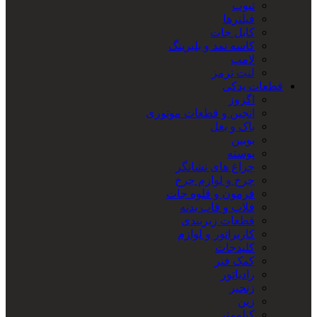
تیوپ
فیلترها
کابل جات
کاسه نمد و بلبرینگ
لامپ
لنت ترمز
قطعات یدکی
اگزوز
انجین و قطعات موتوری
باک و بغل
بوبین
پوسته
چراغ های نشانگر
چرخ و لوازم چرخ
فرمون و قلوه جات
فلاپ و قاب بدنه
قطعات زیربندی
کاربراتور و لوازم
کلیدجات
کمک فنر
رادیاتور
زنجیر
زین
کیلومتر