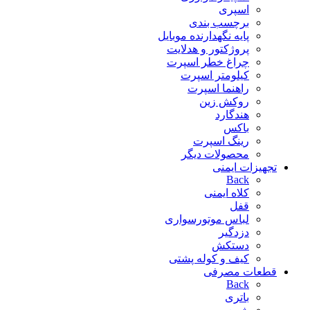
اسپری
برچسب بندی
پایه نگهدارنده موبایل
پروژکتور و هدلایت
چراغ خطر اسپرت
کیلومتر اسپرت
راهنما اسپرت
روکش زین
هندگارد
باکس
رینگ اسپرت
محصولات دیگر
تجهیزات ایمنی
Back
کلاه ایمنی
قفل
لباس موتورسواری
دزدگیر
دستکش
کیف و کوله پشتی
قطعات مصرفی
Back
باتری