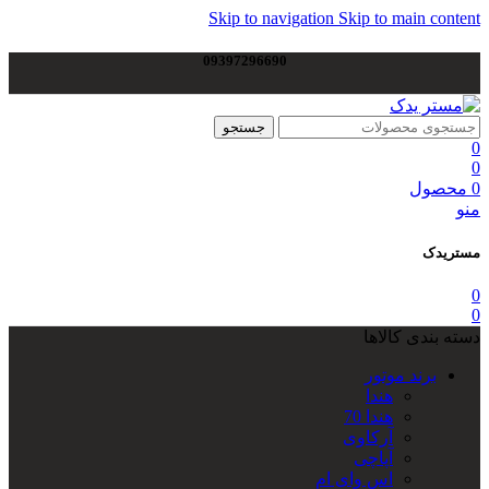
Skip to navigation
Skip to main content
09397296690
جستجو
0
0
0
محصول
منو
مستریدک
0
0
دسته بندی کالاها
برند موتور
هندا
هندا 70
آرکاوی
آپاچی
اس وای ام