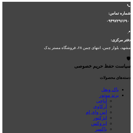
135
📞
عدد
شماره تماس:
۰۹۳۹۷۲۹۶۶۹۰
📍
دفتر مرکزی:
مشهد، بلوار چمن، انتهای چمن ۶۸، فروشگاه مستر یدک
🛡️
سیاست حفظ حریم خصوصی
دسته‌های محصولات
باک وبغل
برند موتور
آپاچی
آرکاوی
اس وای ام
انژکتور
ایروکس
باکسر