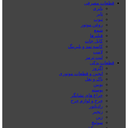
قطعات مصرفی
باتری
تایر
تیوپ
روغن موتور
شمع
فیلترها
کابل جات
کاسه نمد و بلبرینگ
لامپ
لنت ترمز
قطعات یدکی
اگزوز
انجین و قطعات موتوری
باک و بغل
بوبین
پوسته
چراغ های نشانگر
چرخ و لوازم چرخ
رادیاتور
زنجیر
زین
سوئیچ
سیم کشی