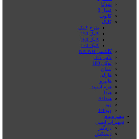
شوکا
فیدل 3
کایوت
کلیک
طرح کلیک
کلیک 150
کلیک 160
کلیک 170
گلکسی NA-NH
لاکی 185
لوکی 180
لیفان
هارلی
هایپرو
هرم اسپید
هندا
هندا 70
ویو
ویو110
پیشروپیام
تجهیزات ایمنی
دزدگیر
دستکش