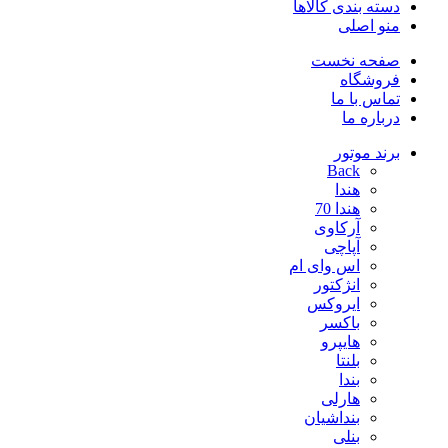
دسته بندی کالاها
منو اصلی
صفحه نخست
فروشگاه
تماس با ما
درباره ما
برند موتور
Back
هندا
هندا 70
آرکاوی
آپاچی
اس وای ام
انژکتور
ایروکس
باکسر
هایپرو
بلنتا
بندا
هارلی
بنداشیان
بنلی