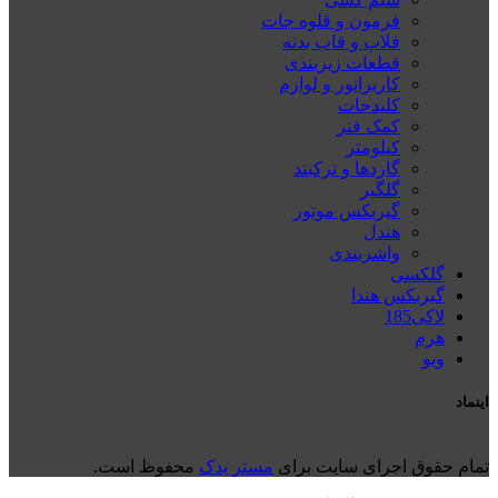
فرمون و قلوه جات
فلاپ و قاب بدنه
قطعات زیربندی
کاربراتور و لوازم
کلیدجات
کمک فنر
کیلومتر
گاردها و ترکبند
گلگیر
گیربکس موتور
هندل
واشربندی
گلکسی
گیربکس هندا
لاکی185
هرم
ويو
اینماد
تمام حقوق اجرای سایت برای
مستر یدک
محفوظ است.