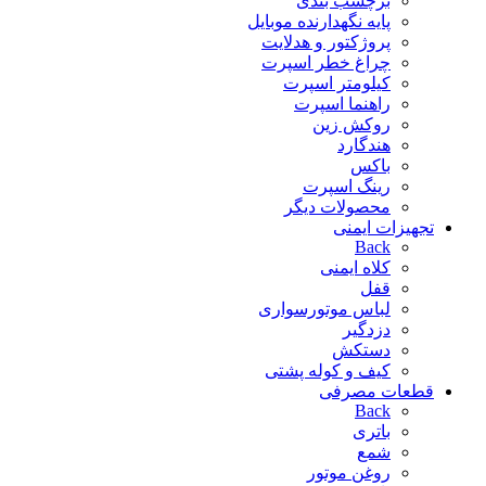
برچسب بندی
پایه نگهدارنده موبایل
پروژکتور و هدلایت
چراغ خطر اسپرت
کیلومتر اسپرت
راهنما اسپرت
روکش زین
هندگارد
باکس
رینگ اسپرت
محصولات دیگر
تجهیزات ایمنی
Back
کلاه ایمنی
قفل
لباس موتورسواری
دزدگیر
دستکش
کیف و کوله پشتی
قطعات مصرفی
Back
باتری
شمع
روغن موتور