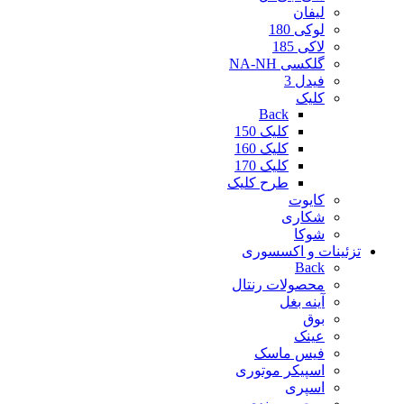
لیفان
لوکی 180
لاکی 185
گلکسی NA-NH
فیدل 3
کلیک
Back
کلیک 150
کلیک 160
کلیک 170
طرح کلیک
کایوت
شکاری
شوکا
تزئینات و اکسسوری
Back
محصولات رنتال
آینه بغل
بوق
عینک
فیس ماسک
اسپیکر موتوری
اسپری