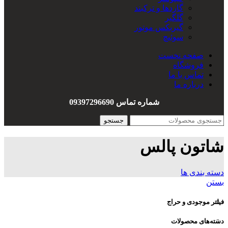
گاردها و ترکبند
گلگیر
گیربکس موتور
سوئیچ
سیم کشی
صفحه نخست
هندل
فروشگاه
واشربندی
تماس با ما
درباره ما
شماره تماس 09397296690
جستجو
شاتون پالس
دسته بندی ها
بستن
فیلتر موجودی و حراج
دسته‌های محصولات