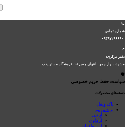
-
📞
شماره تماس:
۰۹۳۹۷۲۹۶۶۹۰
📍
دفتر مرکزی:
مشهد، بلوار چمن، انتهای چمن ۶۸، فروشگاه مستر یدک
🛡️
سیاست حفظ حریم خصوصی
دسته‌های محصولات
باک وبغل
برند موتور
آپاچی
آرکاوی
اس وای ام