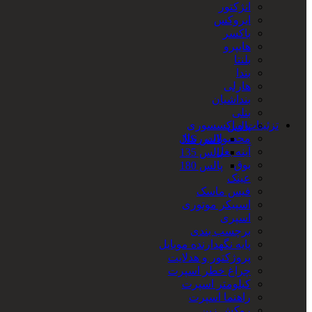
انژکتور
ایروکس
باکسر
هایپرو
بلنتا
بندا
هارلی
بنداشیان
بنلی
تزئینات و اکسسوری
پالس
محصولات رنتال
پالس NS
آینه بغل
پالس 135
بوق
پالس 180
عینک
فیس ماسک
اسپیکر موتوری
اسپری
برچسب بندی
پایه نگهدارنده موبایل
پروژکتور و هدلایت
چراغ خطر اسپرت
کیلومتر اسپرت
راهنما اسپرت
روکش زین