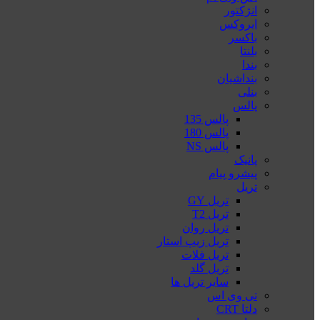
انژکتور
ایروکس
باکسر
بلنتا
بندا
بنداشیان
بنلی
پالس
پالس 135
پالس 180
پالس NS
پانیک
پیشرو پیام
تریل
تریل GY
تریل T2
تریل روان
تریل زیپ استار
تریل فلات
تریل گلد
سایر تریل ها
تی وی اس
دلتا CRT