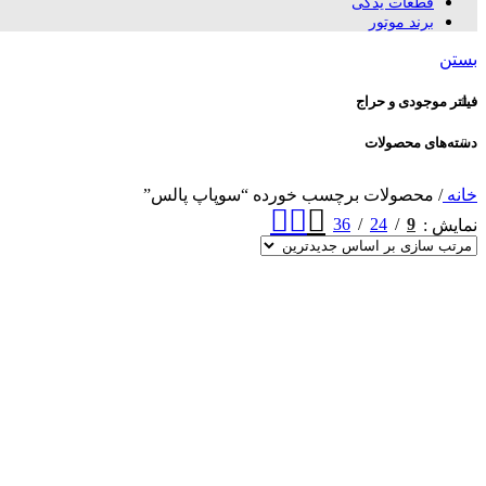
قطعات یدکی
برند موتور
بستن
فیلتر موجودی و حراج
دسته‌های محصولات
خانه
/
محصولات برچسب خورده “سوپاپ پالس”
36
24
9
نمایش