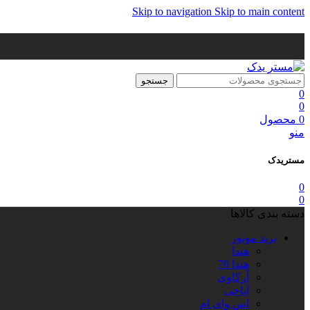
Skip to navigation
Skip to main content
جستجو
0
0
0
محصول
منو
مستریدک
0
0
دسته بندی کالاها
برند موتور
هندا
هندا 70
آرکاوی
آپاچی
اس وای ام