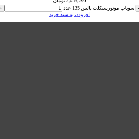
2,053,290
تومان
سوپاپ موتورسیکلت پالس 135 عدد
+
افزودن به سبد خرید