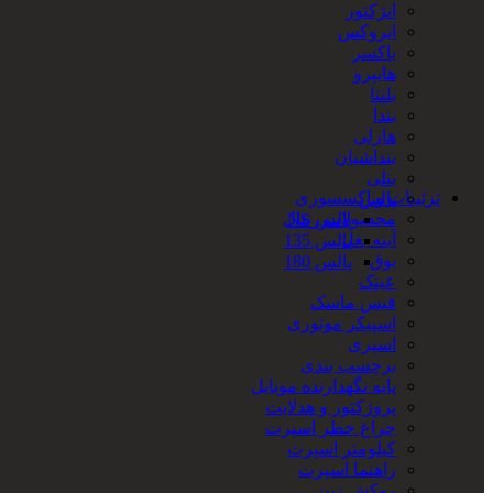
انژکتور
ایروکس
باکسر
هایپرو
بلنتا
بندا
هارلی
بنداشیان
بنلی
تزئینات و اکسسوری
پالس
محصولات رنتال
پالس NS
آینه بغل
پالس 135
بوق
پالس 180
عینک
فیس ماسک
اسپیکر موتوری
اسپری
برچسب بندی
پایه نگهدارنده موبایل
پروژکتور و هدلایت
چراغ خطر اسپرت
کیلومتر اسپرت
راهنما اسپرت
روکش زین