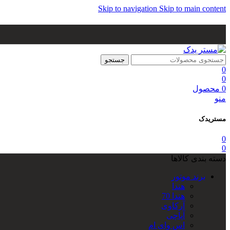
Skip to navigation
Skip to main content
جستجو
0
0
0
محصول
منو
مستریدک
0
0
دسته بندی کالاها
برند موتور
هندا
هندا 70
آرکاوی
آپاچی
اس وای ام