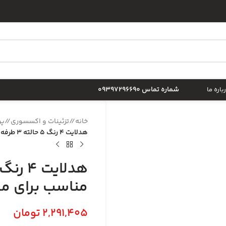
شماره تماس 09397296690
باره ما
خانه
/
تزئینات و اکسسوری
/
پر
هدلایت 4 رنگ 5 حالته 3 طرفه ترانس دار کد 02 مناسب برای موتورسیکلت و ماشین
مناسب برای م
2,291,405
تومان