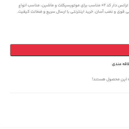
هدلایت 4 رنگ 5 حالته 3 طرفه ترانس دار کد 02 مناسب برای موتورسیکلت و ماشین، مناسب انواع
قوی و نصب آسان. خرید اینترنتی با ارسال سریع و ضمانت کیفیت.
لاقه مندی
ه این محصول هستند!