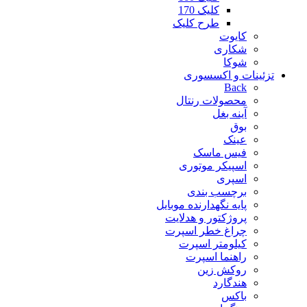
کلیک 170
طرح کلیک
کایوت
شکاری
شوکا
تزئینات و اکسسوری
Back
محصولات رنتال
آینه بغل
بوق
عینک
فیس ماسک
اسپیکر موتوری
اسپری
برچسب بندی
پایه نگهدارنده موبایل
پروژکتور و هدلایت
چراغ خطر اسپرت
کیلومتر اسپرت
راهنما اسپرت
روکش زین
هندگارد
باکس