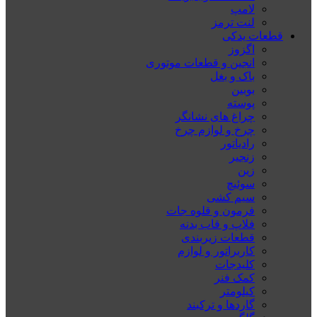
لامپ
لنت ترمز
قطعات یدکی
اگزوز
انجین و قطعات موتوری
باک و بغل
بوبین
پوسته
چراغ های نشانگر
چرخ و لوازم چرخ
رادیاتور
زنجیر
زین
سوئیچ
سیم کشی
فرمون و قلوه جات
فلاپ و قاب بدنه
قطعات زیربندی
کاربراتور و لوازم
کلیدجات
کمک فنر
کیلومتر
گاردها و ترکبند