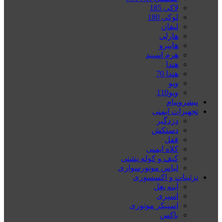
لاکی 185
لوکی 180
لیفان
هارلی
هایپرو
هرم اسپید
هندا
هندا 70
ویو
ویو110
پیشروپیام
تجهیزات ایمنی
دزدگیر
دستکش
قفل
کلاه ایمنی
کیف و کوله پشتی
لباس موتورسواری
تزئینات و اکسسوری
آینه بغل
اسپری
اسپیکر موتوری
باکس