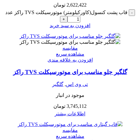
2,622,422
تومان
قاب پشت کنسول(کاورکیلومتر) موتورسیکلت TVS راکز عدد
-
+
افزودن به سبد خرید
مقایسه
مشاهده سریع
افزودن به علاقه مندی
گلگیر جلو مناسب برای موتورسیکلت TVS راکز
تی وی اس
,
گلگیر
موجود در انبار
3,745,112
تومان
اطلاعات بیشتر
مقایسه
مشاهده سریع