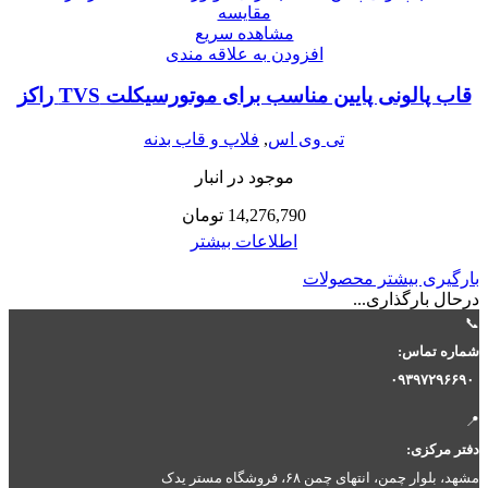
مقایسه
مشاهده سریع
افزودن به علاقه مندی
قاب پالونی پایین مناسب برای موتورسیکلت TVS راکز
تی وی اس
,
فلاپ و قاب بدنه
موجود در انبار
14,276,790
تومان
اطلاعات بیشتر
بارگیری بیشتر محصولات
درحال بارگذاری...
📞
شماره تماس:
۰۹۳۹۷۲۹۶۶۹۰
📍
دفتر مرکزی:
مشهد، بلوار چمن، انتهای چمن ۶۸، فروشگاه مستر یدک