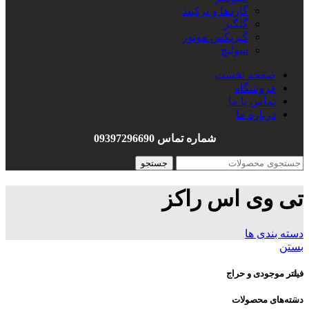
گاردها و ترکبند
گلگیر
گیربکس موتور
سوئیچ
سیم کشی
صفحه نخست
هندل
فروشگاه
واشربندی
تماس با ما
درباره ما
شماره تماس 09397296690
جستجو
تی وی اس راکز
دسته بندی ها
بستن
فیلتر موجودی و حراج
دسته‌های محصولات