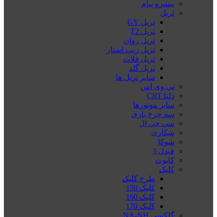
پیشرو پیام
تریل
تریل GY
تریل T2
تریل روان
تریل زیپ استار
تریل فلات
تریل گلد
سایر تریل ها
تی وی اس
دلتا CRT
سایر موتورها
سه چرخ باری
سی جی ال
شکاری
شوکا
فیدل 3
کایوت
کلیک
طرح کلیک
کلیک 150
کلیک 160
کلیک 170
گلکسی NA-NH