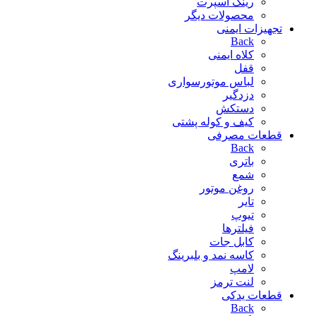
رینگ اسپرت
محصولات دیگر
تجهیزات ایمنی
Back
کلاه ایمنی
قفل
لباس موتورسواری
دزدگیر
دستکش
کیف و کوله پشتی
قطعات مصرفی
Back
باتری
شمع
روغن موتور
تایر
تیوپ
فیلترها
کابل جات
کاسه نمد و بلبرینگ
لامپ
لنت ترمز
قطعات یدکی
Back