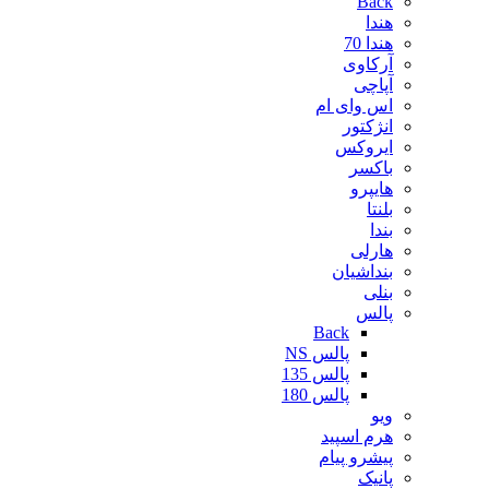
Back
هندا
هندا 70
آرکاوی
آپاچی
اس وای ام
انژکتور
ایروکس
باکسر
هایپرو
بلنتا
بندا
هارلی
بنداشیان
بنلی
پالس
Back
پالس NS
پالس 135
پالس 180
ویو
هرم اسپید
پیشرو پیام
پانیک