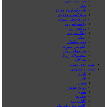
برچسب بندی
بوق
پایه نگهدارنده موبایل
پروژکتور و هدلایت
چراغ خطر اسپرت
راهنما اسپرت
روکش زین
رینگ اسپرت
عینک
فیس ماسک
کیلومتر اسپرت
محصولات دیگر
محصولات رنتال
هندگارد
دسته بندی نشده
قطعات مصرفی
باتری
تایر
تیوپ
روغن موتور
شمع
فیلترها
کابل جات
کاسه نمد و بلبرینگ