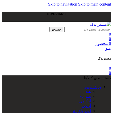
Skip to navigation
Skip to main content
09397296690
جستجو
0
0
0
محصول
منو
مستریدک
0
0
دسته بندی کالاها
برند موتور
هندا
هندا 70
آرکاوی
آپاچی
اس وای ام