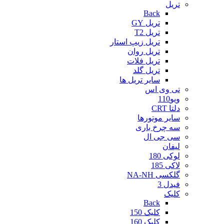
تریل
Back
تریل GY
تریل T2
تریل زیپ استار
تریل روان
تریل فلات
تریل گلد
سایر تریل ها
تی وی اس
ویو110
دلتا CRT
سایر موتورها
سه چرخ باری
سی جی ال
لیفان
لوکی 180
لاکی 185
گلکسی NA-NH
فیدل 3
کلیک
Back
کلیک 150
کلیک 160