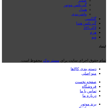
گلگیر
گیربکس موتور
هندل
واشربندی
گلکسی
گیربکس هندا
لاکی185
هرم
ويو
اینماد
تمام حقوق اجرای سایت برای
مستر یدک
محفوظ است.
دسته بندی کالاها
منو اصلی
صفحه نخست
فروشگاه
تماس با ما
درباره ما
برند موتور