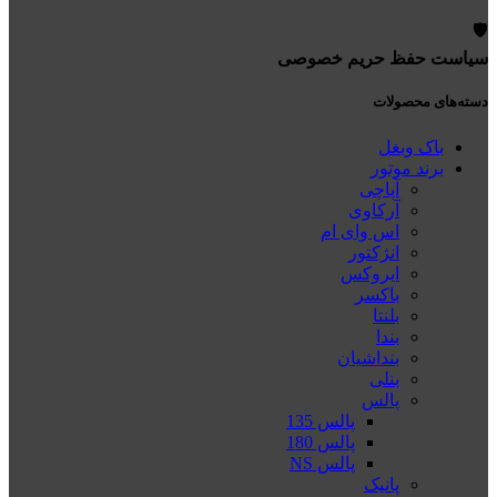
🛡️
سیاست حفظ حریم خصوصی
دسته‌های محصولات
باک وبغل
برند موتور
آپاچی
آرکاوی
اس وای ام
انژکتور
ایروکس
باکسر
بلنتا
بندا
بنداشیان
بنلی
پالس
پالس 135
پالس 180
پالس NS
پانیک