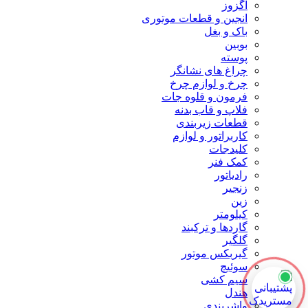
اگزوز
انجین و قطعات موتوری
باک و بغل
بوبین
پوسته
چراغ های نشانگر
چرخ و لوازم چرخ
فرمون و قلوه جات
فلاپ و قاب بدنه
قطعات زیربندی
کاربراتور و لوازم
کلیدجات
کمک فنر
رادیاتور
زنجیر
زین
کیلومتر
گاردها و ترکبند
گلگیر
گیربکس موتور
سوئیچ
سیم کشی
هندل
واشربندی