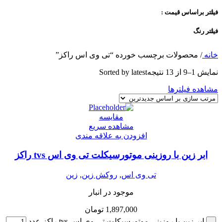
فیلتر براساس قیمت :
فیلتر رنگ
خانه
/
محصولات برچسب خورده “تی وی اس راکز”
نمایش 1–9 از 13 نتیجه
Sorted by latest
مشاهده فیلترها
مقایسه
مشاهده سریع
افزودن به علاقه مندی
ابر زین با روزینی موتورسیکلت تی وی اس tvs راکز
تی وی اس
,
روکش زین
,
زین
موجود در انبار
1,897,000
تومان
ابر زین با روزینی موتورسیکلت تی وی اس tvs راکز عدد
-