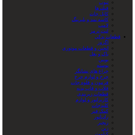
تیوپ
فیلترها
کابل جات
کاسه نمد و بلبرینگ
لامپ
لنت ترمز
قطعات یدکی
اگزوز
انجین و قطعات موتوری
باک و بغل
بوبین
پوسته
چراغ های نشانگر
چرخ و لوازم چرخ
فرمون و قلوه جات
فلاپ و قاب بدنه
قطعات زیربندی
کاربراتور و لوازم
کلیدجات
کمک فنر
رادیاتور
زنجیر
زین
کیلومتر